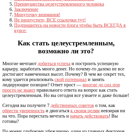
Преимущества целеустремленного человека
Заключение
Минуточку внимания!
Не пропустите, ВСЕ ссылочки тут!
Подпишитесь на новости блога чтобы быть ВСЕГДА в
курсе:
Как стать целеустремленным,
возможно ли это?
Многие мечтают
добиться успеха
и построить успешную
карьеру, заработать много денег. Но почему-то далеко не все
достигают намеченных высот. Почему? В чем же секрет тех,
кому удается реализовать
свой потенциал
и занять
лидирующие позиции? Ответ прост —
многие до сих пор
просто не знают
правильного ответа на вопрос как стать
целеустремленным. Но вы сегодня все узнаете и даже больше!
Сегодня вы получите 7
действенных советов
о том, как
обрести уверенность
и двигаться
к своим целям
невзирая ни
на что. Пора перестать мечтать и
начать действовать
! Вы
готовы?
По моему глубокому убеждению, один из главных факторов