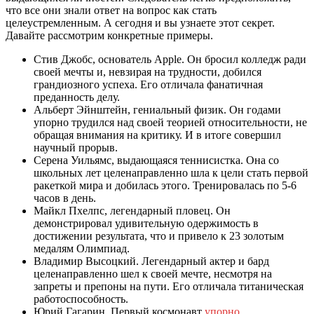
что все они знали ответ на вопрос как стать
целеустремленным. А сегодня и вы узнаете этот секрет.
Давайте рассмотрим конкретные примеры.
Стив Джобс, основатель Apple. Он бросил колледж ради
своей мечты и, невзирая на трудности, добился
грандиозного успеха. Его отличала фанатичная
преданность делу.
Альберт Эйнштейн, гениальный физик. Он годами
упорно трудился над своей теорией относительности, не
обращая внимания на критику. И в итоге совершил
научный прорыв.
Серена Уильямс, выдающаяся теннисистка. Она со
школьных лет целенаправленно шла к цели стать первой
ракеткой мира и добилась этого. Тренировалась по 5-6
часов в день.
Майкл Пхелпс, легендарный пловец. Он
демонстрировал удивительную одержимость в
достижении результата, что и привело к 23 золотым
медалям Олимпиад.
Владимир Высоцкий. Легендарный актер и бард
целенаправленно шел к своей мечте, несмотря на
запреты и препоны на пути. Его отличала титаническая
работоспособность.
Юрий Гагарин. Первый космонавт
упорно