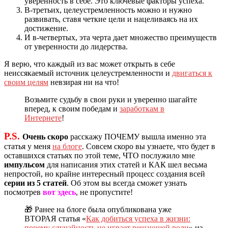
уверенность в себе. Это ключевые факторы успеха.
В-третьих, целеустремленность можно и нужно
развивать, ставя четкие цели и нацеливаясь на их
достижение.
И в-четвертых, эта черта дает множество преимуществ
от уверенности до лидерства.
Я верю, что каждый из вас может открыть в себе
неиссякаемый источник целеустремленности и
двигаться к
своим целям
невзирая ни на что!
Возьмите судьбу в свои руки и уверенно шагайте
вперед, к своим победам и
заработкам в
Интернете
!
P.S.
Очень скоро
расскажу ПОЧЕМУ вышла именно эта
статья у меня
на блоге
. Совсем скоро вы узнаете, что будет в
оставшихся статьях по этой теме, ЧТО послужило мне
импульсом
для написания этих статей и КАК шел весьма
непростой, но крайне интересный процесс создания всей
серии из 5 статей
. Об этом вы всегда сможет узнать
посмотрев
вот здесь
, не пропустите!
🎁 Ранее на блоге была опубликована уже
ВТОРАЯ статья «
Как добиться успеха в жизни:
почему случайность не играет решающей роли
» из