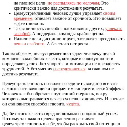
на главной цели,
не распыляясь по мелочам
. Это
критически важно для достижения результата.
Целеустремленный человек лучше управляет
своим
временем
, отделяет важное от срочного. Это повышает
эффективность.
Такая личность способна вдохновлять других,
увлекать
за собой
. А поддержка команды крайне ценна.
Наличие цели дисциплинирует, заставляет преодолевать
лень и слабости
. А без этого нет роста.
Таким образом, целеустремленность дает человеку целый
комплекс важнейших качеств, которые в совокупности и
определяют успех. Без упорства и мотивации не преодолеть
трудностей. А без умения
сосредоточиться
на главном не
достичь результата.
Целеустремленность позволяет соединить воедино все эти
важные составляющие и придает им синергетический эффект.
Человек как бы обретает внутренний стержень, вокруг
которого выстраивается вся его успешная личность. И в итоге
он становится способен творить
чудеса
.
Да, без этого качества вряд ли возможен подлинный успех.
Поэтому так важно целенаправленно развивать
целеустремленность в себе, чтобы раскрыть свой потенциал