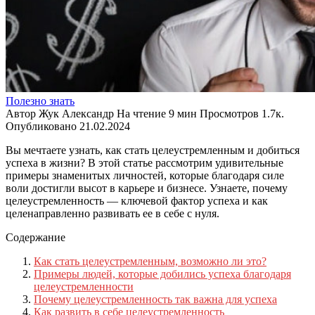
Полезно знать
Автор
Жук Александр
На чтение
9 мин
Просмотров
1.7к.
Опубликовано
21.02.2024
Вы мечтаете узнать, как стать целеустремленным и добиться
успеха в жизни? В этой статье рассмотрим удивительные
примеры знаменитых личностей, которые благодаря силе
воли достигли высот в карьере и бизнесе. Узнаете, почему
целеустремленность — ключевой фактор успеха и как
целенаправленно развивать ее в себе с нуля.
Содержание
Как стать целеустремленным, возможно ли это?
Примеры людей, которые добились успеха благодаря
целеустремленности
Почему целеустремленность так важна для успеха
Как развить в себе целеустремленность