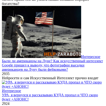
богатства?
Интересное
Были ли американцы на Луне? Как искусственный интеллект
Google пришел к выводу, что фотографии высадки
американцев на Луну были фейковыми?
2
935
Нейросети и сам Искусственный Интеллект прочно входят
Интересное
УРА, я вернулся и рассказываю КУДА пропал и ЧТО скоро
будет +АНОНС!
2
924