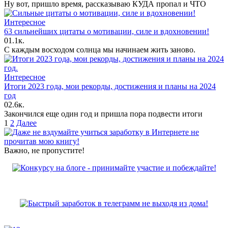
Ну вот, пришло время, рассказываю КУДА пропал и ЧТО
Интересное
63 сильнейших цитаты о мотивации, силе и вдохновении!
0
1.1к.
С каждым восходом солнца мы начинаем жить заново.
Интересное
Итоги 2023 года, мои рекорды, достижения и планы на 2024
год
0
2.6к.
Закончился еще один год и пришла пора подвести итоги
Пагинация
1
2
Далее
записей
Важно, не пропустите!