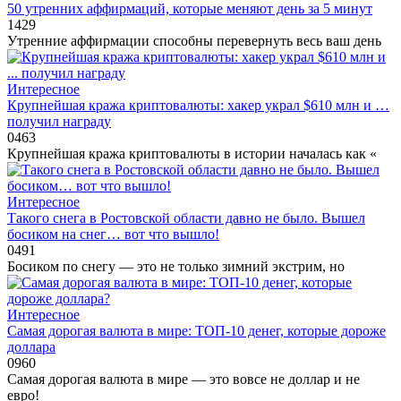
50 утренних аффирмаций, которые меняют день за 5 минут
1
429
Утренние аффирмации способны перевернуть весь ваш день
Интересное
Крупнейшая кража криптовалюты: хакер украл $610 млн и …
получил награду
0
463
Крупнейшая кража криптовалюты в истории началась как «
Интересное
Такого снега в Ростовской области давно не было. Вышел
босиком на снег… вот что вышло!
0
491
Босиком по снегу — это не только зимний экстрим, но
Интересное
Самая дорогая валюта в мире: ТОП-10 денег, которые дороже
доллара
0
960
Самая дорогая валюта в мире — это вовсе не доллар и не
евро!