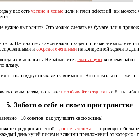
гда у вас есть
четкие и ясные
цели и план действий, вы можете л
ется.
ые нужно выполнить. Это можно сделать на бумаге или в прило
енно его. Начинайте с самой важной задачи и по мере выполнени
окусированными и
сосредоточенными
на конкретной задачи в дан
 когда их выполнить. Не забывайте
делать паузы
во время работы
по плану.
 или что-то вдруг появляется внезапно. Это нормально — жизнь
овать своим целям, но также
не забывайте отдыхать
и быть гибк
5. Забота о себе и своем пространстве
 можете предпринять, чтобы
достичь успеха
, — проводить больше
ас каждый день кучей писем и всякими предложений от которых «