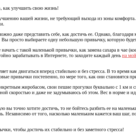
учшению вашей жизни, не требующий выхода из зоны комфорта. В
и.
ожно даже представить себе, как достичь ее. Однако, благодаря
 Вы просто выбираете одну небольшую привычку, которую будет
ачать с такой маленькой привычки, как замена сахара в чае (коф
тойно зарабатывать в Интернете, то заходите каждый день
на мой
яет вам двигаться вперед стабильно и без стресса. В то время 
овые привычки постепенно, по мере того, как они становятся п
нкретным жиробасом, свои пешие прогулки буквально с 1 км и ско
ой скоростью и даже не задумываюсь об этом. Вес в норме и ид
орую вы точно хотите достичь, то не бойтесь разбить ее на мале
ь. Независимо от того, насколько маленьким кажется ваш шаг, 
чки, чтобы достичь их стабильно и без заметного стресса!