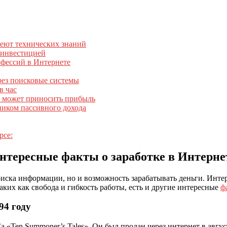
меют технических знаний
й инвестицией
офессий в Интернете
рез поисковые системы
в час
я может приносить прибыль
ником пассивного дохода
рсе:
нтересные факты о заработке в Интерне
оиска информации, но и возможность зарабатывать деньги. Инте
ких как свобода и гибкость работы, есть и другие интересные
ф
94 году
 «Ten Summoner’s Tales». Он был продан через интернет в авгус