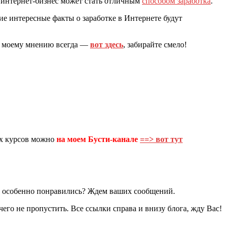
то интернет-бизнес может стать отличным
способом заработка
.
ие интересные факты о заработке в Интернете будут
по моему мнению всегда —
вот здесь
, забирайте смело!
их курсов можно
на моем
Бусти-канале
==> вот тут
м особенно понравились? Ждем ваших сообщений.
чего не пропустить. Все ссылки справа и внизу блога, жду Вас!