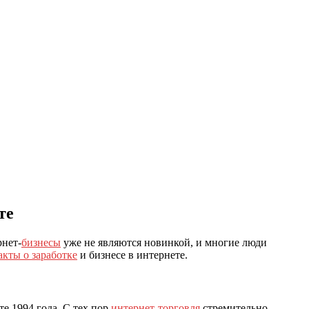
те
рнет-
бизнесы
уже не являются новинкой, и многие люди
акты о заработке
и бизнесе в интернете.
те 1994 года. С тех пор
интернет-торговля
стремительно