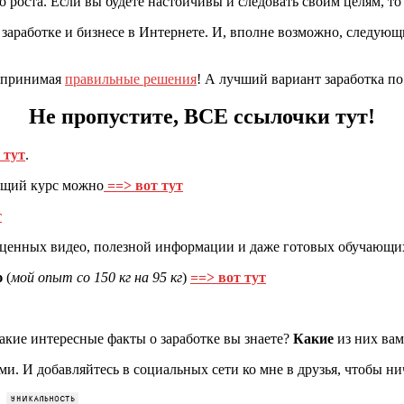
го роста. Если вы будете настойчивы и следовать своим целям, 
 заработке и бизнесе в Интернете. И, вполне возможно, следующ
а принимая
правильные решения
! А лучший вариант заработка 
Не пропустите, ВСЕ ссылочки тут!
 тут
.
ющий курс можно
==> вот тут
т
, ценных видео, полезной информации и даже готовых обучающ
ю
(
мой опыт со 150 кг на 95 кг
)
==> вот тут
акие интересные факты о заработке вы знаете?
Какие
из них ва
и. И добавляйтесь в социальных сети ко мне в друзья, чтобы ни