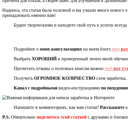
причина для отказа, а скорее шанс для улучшения и дальнейше
Надеюсь, эта статья была полезной и вы узнали много нового о
принадлежать именно вам!
Будьте творческими и находите свой путь к успеху всегд
Подробнее о
моих консультациях
на моем блоге
==> вот
Выбрать
ХОРОШИЙ
и проверенный лично мной обуча
Прочитать отзывы о полезных книгам можно
==> вот ту
Получить
ОГРОМНОЕ КОЛИЧЕСТВО
схем заработка
Канал с подробными
видео-инструкциями
по похудени
Напишите в комментариях, как вам статья?
Расскажите
к
P.S.
Обязательно
поделитесь этой статьей
с друзьями и близким