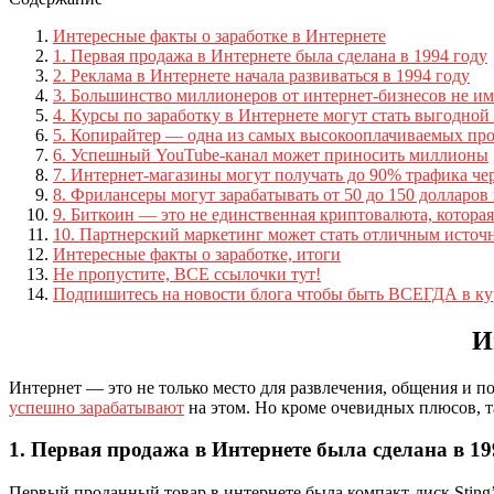
Интересные факты о заработке в Интернете
1. Первая продажа в Интернете была сделана в 1994 году
2. Реклама в Интернете начала развиваться в 1994 году
3. Большинство миллионеров от интернет-бизнесов не и
4. Курсы по заработку в Интернете могут стать выгодно
5. Копирайтер — одна из самых высокооплачиваемых пр
6. Успешный YouTube-канал может приносить миллионы
7. Интернет-магазины могут получать до 90% трафика че
8. Фрилансеры могут зарабатывать от 50 до 150 долларов 
9. Биткоин — это не единственная криптовалюта, котора
10. Партнерский маркетинг может стать отличным источ
Интересные факты о заработке, итоги
Не пропустите, ВСЕ ссылочки тут!
Подпишитесь на новости блога чтобы быть ВСЕГДА в ку
И
Интернет — это не только место для развлечения, общения и п
успешно зарабатывают
на этом. Но кроме очевидных плюсов, та
1. Первая продажа в Интернете была сделана в 19
Первый проданный товар в интернете была компакт-диск Sting’a