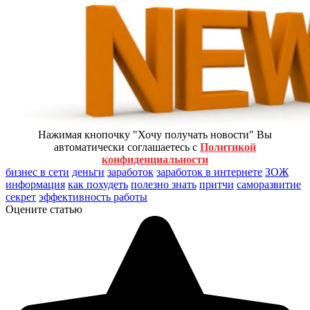
Нажимая кнопочку "Хочу получать новости" Вы
автоматически соглашаетесь с
Политикой
конфиденциальности
бизнес в сети
деньги
заработок
заработок в интернете
ЗОЖ
информация
как похудеть
полезно знать
притчи
саморазвитие
секрет
эффективность работы
Оцените статью