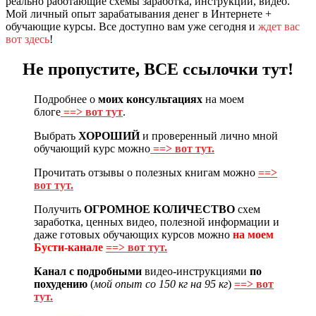
реально работающие схемы заработка, инструкции, видео.
Мой личный опыт зарабатывания денег в Интернете +
обучающие курсы. Все доступно вам уже сегодня и
ждет вас
вот здесь
!
Не пропустите, ВСЕ ссылочки тут!
Подробнее о
моих консультациях
на моем
блоге
==> вот тут
.
Выбрать
ХОРОШИЙ
и проверенный лично мной
обучающий курс можно
==> вот тут.
Прочитать отзывы о полезных книгам можно
==>
вот тут.
Получить
ОГРОМНОЕ КОЛИЧЕСТВО
схем
заработка, ценных видео, полезной информации и
даже готовых обучающих курсов можно
на моем
Бусти-канале
==> вот тут.
Канал с подробными
видео-инструкциями
по
похудению
(
мой опыт со 150 кг на 95 кг
)
==> вот
тут.