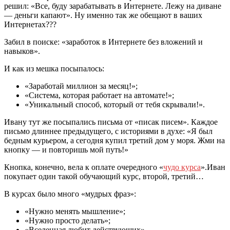
решил: «Все, буду зарабатывать в Интернете. Лежу на диване
— деньги капают». Ну именно так же обещают в ваших
Интернетах???
Забил в поиске: «заработок в Интернете без вложений и
навыков».
И как из мешка посыпалось:
«Заработай миллион за месяц!»;
«Система, которая работает на автомате!»;
«Уникальный способ, который от тебя скрывали!».
Ивану тут же посыпались письма от «писак писем». Каждое
письмо длиннее предыдущего, с историями в духе: «Я был
бедным курьером, а сегодня купил третий дом у моря. Жми на
кнопку — и повторишь мой путь!»
Кнопка, конечно, вела к оплате очередного «
чудо курса
».Иван
покупает один такой обучающий курс, второй, третий…
В курсах было много «мудрых фраз»:
«Нужно менять мышление»;
«Нужно просто делать»;
«Вселенная любит действующих».