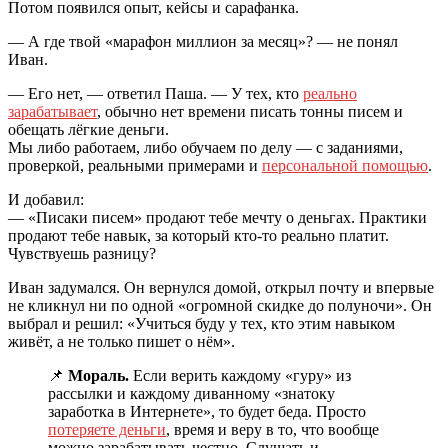
Потом появился опыт, кейсы и сарафанка.
— А где твой «марафон миллион за месяц»? — не понял
Иван.
— Его нет, — ответил Паша. — У тех, кто
реально
зарабатывает
, обычно нет времени писать тонны писем и
обещать лёгкие деньги.
Мы либо работаем, либо обучаем по делу — с заданиями,
проверкой, реальными примерами и
персональной помощью
.
И добавил:
— «Писаки писем» продают тебе мечту о деньгах. Практики
продают тебе навык, за который кто-то реально платит.
Чувствуешь разницу?
Иван задумался. Он вернулся домой, открыл почту и впервые
не кликнул ни по одной «огромной скидке до полуночи». Он
выбрал и решил: «Учиться буду у тех, кто этим навыком
живёт, а не только пишет о нём».
📌
Мораль.
Если верить каждому «гуру» из
рассылки и каждому диванному «знатоку
заработка в Интернете», то будет беда. Просто
потеряете деньги
, время и веру в то, что вообще
можно зарабатывать честно. Слушать и