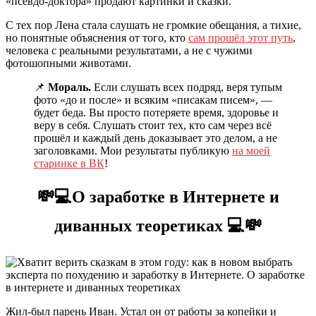
«псевдо-доктора» продают картинки и сказки.
С тех пор Лена стала слушать не громкие обещания, а тихие,
но понятные объяснения от того, кто
сам прошёл этот путь
,
человека с реальными результатами, а не с чужими
фотошопными животами.
📌
Мораль.
Если слушать всех подряд, веря тупым
фото «до и после» и всяким «писакам писем», —
будет беда. Вы просто потеряете время, здоровье и
веру в себя. Слушать стоит тех, кто сам через всё
прошёл и каждый день доказывает это делом, а не
заголовками. Мои результаты публикую
на моей
старинке в ВК
!
💸💻О заработке в Интернете и
диванных теоретиках 💻💸
Жил-был парень Иван. Устал он от работы за копейки и