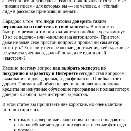
агрессивного инфобизнеса. Именно так появляются те самые
«писаки писем» для которых вы — не человек, а «тёплый
лид» в рассылке приносящий деньги.
Парадокс в том, что
люди готовы доверить таким
персонажам и своё тело, и свой кошелёк
. В погоне за
быстрым результатом они хватаются за любые курсы «минус
10 кг за неделю» или «миллион на автопилоте». При этом
даже не задав себе простой вопрос: а прошёл ли сам автор
этот путь? Есть ли у него реальные достижения, кейсы, живые
результаты учеников, долгий опыт, а не единичный
«выстрел»?
Именно поэтому вопрос
как выбрать эксперта по
похудению и заработку в Интернете
сегодня стал вопросом
выживания: и для здоровья, и для финансов. Ошибка стоит
дорого. Сломанный обмен веществ, испорченная психика,
кредиты на ненужные обучающие программы и полная потеря
доверия к любой идее интернет‑заработка.
В этой статье вы прочитаете две короткие, но очень меткие
истории (притчи):
о том, как доверчивые люди снова и снова попадаются
на «волшебные методики похудения» и тупые фото «до
и после»;