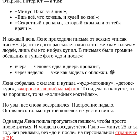
Открыла интернет — а там:
«Минус 10 кг за 3 дня!»;
«Ешь всё, что хочешь, и худей во сне!»;
«Секретный препарат, который скрывали от тебя
врачи!».
И каждый день Лене приходили письма от всяких «писак
писем». Да, от тех, кто рассылает один и тот же хлам тысячам
людей, лишь бы кто-нибудь купил. В письмах были громкие
обещания и тупые фото «до и после»:
вчера — человек едва в дверь пролазит,
через неделю — уже как модель с обложки. 😅
Лена собралась с силами и купала «чудо-методику», «детокс-
курс», «
жиросжигающий марафон
«. То сидела на капусте, то
на порошках, то на «волшебных коктейлях».
Но увы, вес снова возвращался. Настроение падало.
Оставались только пустой кошелёк и чувство вины.
Однажды Лена пошла прогуляться пешком, чтобы просто
проветриться. И увидела соседку: тётю Галю — минус 25 кг за
год. Без рекламы, без «до и после» на персональной
страничке
в ВК
.