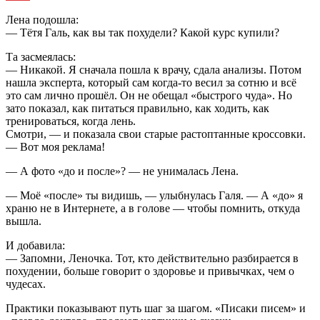
Лена подошла:
— Тётя Галь, как вы так похудели? Какой курс купили?
Та засмеялась:
— Никакой. Я сначала пошла к врачу, сдала анализы. Потом
нашла эксперта, который сам когда-то весил за сотню и всё
это сам лично прошёл. Он не обещал «быстрого чуда». Но
зато показал, как питаться правильно, как ходить, как
тренироваться, когда лень.
Смотри, — и показала свои старые растоптанные кроссовки.
— Вот моя реклама!
— А фото «до и после»? — не унималась Лена.
— Моё «после» ты видишь, — улыбнулась Галя. — А «до» я
храню не в Интернете, а в голове — чтобы помнить, откуда
вышла.
И добавила:
— Запомни, Леночка. Тот, кто действительно разбирается в
похудении, больше говорит о здоровье и привычках, чем о
чудесах.
Практики показывают путь шаг за шагом. «Писаки писем» и