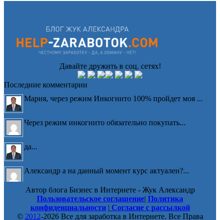
Давайте дружить в соц. сетях!
Последние комментарии
Мария, через режим Инкогнито 100% пройдет моя ...
Через режим инкогнито обязательно покупать...
да...
Александр а на данный момент курс актуален?...
Автор блога Бизнес в Интернете - Жук Александр
Сергей, спасибо за беспокойство, но у меня Н�...
Пользовательское соглашение
|
Политика
конфиденциальности
|
Согласие с рассылкой
©
2012
-2026 Все для заработка в Интернете. Все Права
№1285575 23.04.2026 Приобрёл Вашу «Мастерская