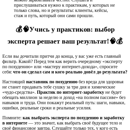
прислушиваться нужно к практикам, у которых не
только слова, но и результаты: клиенты, кейсы,
стаж и путь, который они сами прошли.
💰🧠Учись у практиков: выбор
эксперта решает ваш результат!🧠💰
Если вы дочитали притчи до конца, у вас уже есть главный
фильтр. Какой? Перед тем как верить очередному «эксперту
по похудению» или «мастеру интернет‑дохода», спросите
себя:
что он сделал сам и кого реально довёл до результата?
Настоящий
наставник по похудению
без вреда для здоровья
не станет продавать тебе сушку за три дня и химические
«чудо‑средства».
Практик по интернет‑заработку
не будет
обещать миллион за неделю и доход «на полном пассиве» без
навыков и труда. Они покажут реальный путь: шаги, навыки,
ошибки, реальные сроки и реальные усилия.
Помните:
как выбрать эксперта по похудению и заработку
в интернете
— это значит, как выбрать своё будущее тело и
своё финансовое завтра. Слушайте только тех, у кого есть