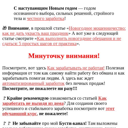
С наступающим Новым годом
— годом
осознанного выбора, сильных решений, стройного
тела и
честного заработка
!
🎁
Внимание
, в прошлой статье «
Новогоднее мошенничество:
как не дать украсть ваш праздник
» А вот уже в следующей
статье смотрите «
Как выполнить новогодние обещания и не
сдаться: 5 простых шагов от практика
«.
Минуточку внимания!
Посмотрите, вот здесь
Как зарабатывать не работая!
Полезная
информация от том как самому найти работу без обмана и как
зарабатывать помогая людям. А здесь вас ждет
автоматизированный заработок
без личных продаж!
Посмотрите, не пожалеете ни разу!!!
🚩
Крайне рекомендую
ознакомиться со статьей
Как
заработать не выходя из дома
? Для создания своего
успешного и стабильного заработка посмотрите вот
этот
обучающий курс
,
не пожалеете!
🚩🚩
Не забывайте
про мой
Бусти-канал!
Там выложены