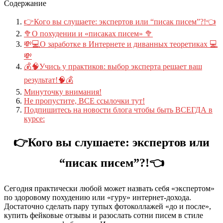
Содержание
👉Кого вы слушаете: экспертов или “писак писем”?!👈
🥦О похудении и «писаках писем» 🥦
💸💻О заработке в Интернете и диванных теоретиках 💻
💸
💰🧠Учись у практиков: выбор эксперта решает ваш
результат!🧠💰
Минуточку внимания!
Не пропустите, ВСЕ ссылочки тут!
Подпишитесь на новости блога чтобы быть ВСЕГДА в
курсе:
👉Кого вы слушаете: экспертов или
“писак писем”?!👈
Сегодня практически любой может назвать себя «экспертом»
по здоровому похудению или «гуру» интернет‑дохода.
Достаточно сделать пару тупых фотоколлажей «до и после»,
купить фейковые отзывы и разослать сотни писем в стиле