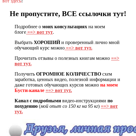
вот здесь
!
Не пропустите, ВСЕ ссылочки тут!
Подробнее о
моих консультациях
на моем
блоге
==> вот тут
.
Выбрать
ХОРОШИЙ
и проверенный лично мной
обучающий курс можно
==> вот тут.
Прочитать отзывы о полезных книгам можно
==>
вот тут.
Получить
ОГРОМНОЕ КОЛИЧЕСТВО
схем
заработка, ценных видео, полезной информации и
даже готовых обучающих курсов можно
на моем
Бусти-канале
==> вот тут.
Канал с подробными
видео-инструкциями
по
похудению
(
мой опыт со 150 кг на 95 кг
)
==> вот
тут.