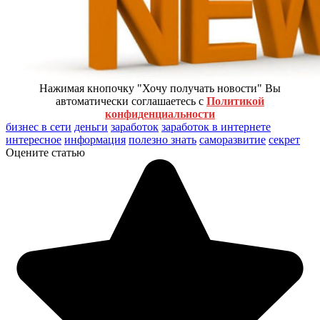
Нажимая кнопочку "Хочу получать новости" Вы
автоматически соглашаетесь с
Политикой
конфиденциальности
бизнес в сети
деньги
заработок
заработок в интернете
интересное
информация
полезно знать
саморазвитие
секрет
Оцените статью