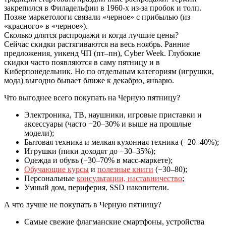
закрепился в Филадельфии в 1960‑х из‑за пробок и толп.
Позже маркетологи связали «черное» с прибылью (из
«красного» в «черное»).
Сколько длятся распродажи и когда лучшие цены?
Сейчас скидки растягиваются на весь ноябрь. Ранние
предложения, уикенд ЧП (пт–пн), Cyber Week. Глубокие
скидки часто появляются в саму пятницу и в
Киберпонедельник. Но по отдельным категориям (игрушки,
мода) выгодно бывает ближе к декабрю, январю.
Что выгоднее всего покупать на Черную пятницу?
Электроника, ТВ, наушники, игровые приставки и
аксессуары (часто −20–30% и выше на прошлые
модели);
Бытовая техника и мелкая кухонная техника (−20–40%);
Игрушки (пики доходят до −30–35%);
Одежда и обувь (−30–70% в масс‑маркете);
Обучающие курсы
и
полезные книги
(−30–80);
Персональные
консультации, наставничество
;
Умный дом, периферия, SSD накопители.
А что лучше не покупать в Черную пятницу?
Самые свежие флагманские смартфоны, устройства