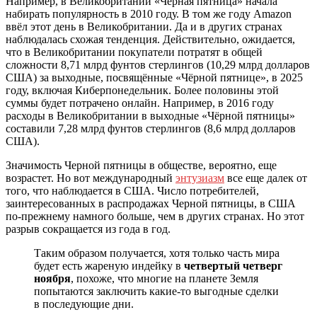
Например, в Великобритании «Чёрная пятница» начала
набирать популярность в 2010 году. В том же году Amazon
ввёл этот день в Великобритании. Да и в других странах
наблюдалась схожая тенденция. Действительно, ожидается,
что в Великобритании покупатели потратят в общей
сложности 8,71 млрд фунтов стерлингов (10,29 млрд долларов
США) за выходные, посвящённые «Чёрной пятнице», в 2025
году, включая Киберпонедельник. Более половины этой
суммы будет потрачено онлайн. Например, в 2016 году
расходы в Великобритании в выходные «Чёрной пятницы»
составили 7,28 млрд фунтов стерлингов (8,6 млрд долларов
США).
Значимость Черной пятницы в обществе, вероятно, еще
возрастет. Но вот международный
энтузиазм
все еще далек от
того, что наблюдается в США. Число потребителей,
заинтересованных в распродажах Черной пятницы, в США
по-прежнему намного больше, чем в других странах. Но этот
разрыв сокращается из года в год.
Таким образом получается, хотя только часть мира
будет есть жареную индейку в
четвертый четверг
ноября
, похоже, что многие на планете Земля
попытаются заключить какие-то выгодные сделки
в последующие дни.