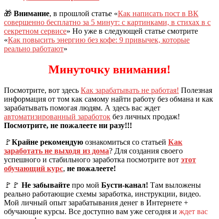
🎁
Внимание
, в прошлой статье «
Как написать пост в ВК
совершенно бесплатно за 5 минут: с картинками, в стихах в с
секретном сервисе
» Но уже в следующей статье смотрите
«
Как повысить энергию без кофе: 9 привычек, которые
реально работают
»
Минуточку внимания!
Посмотрите, вот здесь
Как зарабатывать не работая!
Полезная
информация от том как самому найти работу без обмана и как
зарабатывать помогая людям. А здесь вас ждет
автоматизированный заработок
без личных продаж!
Посмотрите, не пожалеете ни разу!!!
🚩
Крайне рекомендую
ознакомиться со статьей
Как
заработать не выходя из дома
? Для создания своего
успешного и стабильного заработка посмотрите вот
этот
обучающий курс
,
не пожалеете!
🚩🚩
Не забывайте
про мой
Бусти-канал!
Там выложены
реально работающие схемы заработка, инструкции, видео.
Мой личный опыт зарабатывания денег в Интернете +
обучающие курсы. Все доступно вам уже сегодня и
ждет вас