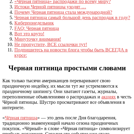
«Чёрная пятница» распродажи по всему миру?
Истоки Черной пятницы уходят …
Почему Черная пятница стала международной?
Черная пятница самый большой день распродаж в году?
Киберпонедельник
FAQ: Черная пятница
Вот это круто!
Минуточку внимания!
Не пропустите, ВСЕ ссылочки тут!
Подпишитесь на новости блога чтобы быть ВСЕГДА в
курсе:
Черная пятница простыми словами
Как только тысячи американцев переваривают свою
праздничную индейку, их мысли тут же устремляются к
праздничному шопингу. Они хватают газеты, журналы,
переполненные объявлениями о распродажах и
акциях
в честь
Чёрной пятницы. Шустро просматривают все объявления в
интернете.
«
Чёрная пятница
» — это день после Дня благодарения,
традиционно знаменующий начало сезона праздничных
покупок. «Чёрный» в слове «Чёрная пятница» символизирует
прибыль магазинов. Сегодня это событие уже стало