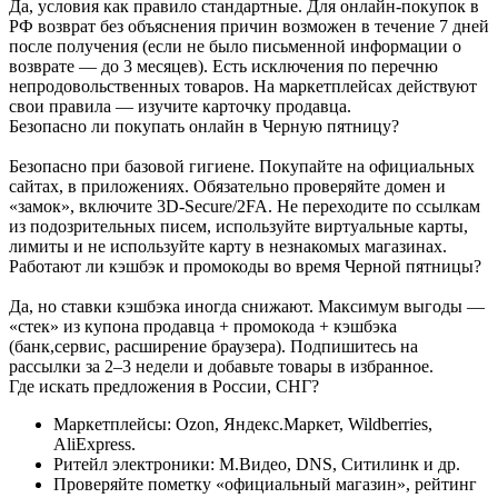
Да, условия как правило стандартные. Для онлайн‑покупок в
РФ возврат без объяснения причин возможен в течение 7 дней
после получения (если не было письменной информации о
возврате — до 3 месяцев). Есть исключения по перечню
непродовольственных товаров. На маркетплейсах действуют
свои правила — изучите карточку продавца.
Безопасно ли покупать онлайн в Черную пятницу?
Безопасно при базовой гигиене. Покупайте на официальных
сайтах, в приложениях. Обязательно проверяйте домен и
«замок», включите 3D‑Secure/2FA. Не переходите по ссылкам
из подозрительных писем, используйте виртуальные карты,
лимиты и не используйте карту в незнакомых магазинах.
Работают ли кэшбэк и промокоды во время Черной пятницы?
Да, но ставки кэшбэка иногда снижают. Максимум выгоды —
«стек» из купона продавца + промокода + кэшбэка
(банк,сервис, расширение браузера). Подпишитесь на
рассылки за 2–3 недели и добавьте товары в избранное.
Где искать предложения в России, СНГ?
Маркетплейсы: Ozon, Яндекс.Маркет, Wildberries,
AliExpress.
Ритейл электроники: М.Видео, DNS, Ситилинк и др.
Проверяйте пометку «официальный магазин», рейтинг