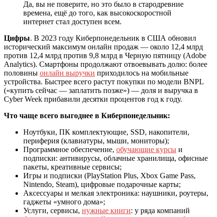
Да, вы не поверите, но это было в стародревние
времена, ещё до того, как высокоскоростной
интернет стал доступен всем.
Цифры
. В 2023 году Киберпонедельник в США обновил
исторический максимум онлайн продаж — около 12,4 млрд
против 12,4 млрд против 9,8 млрд в Черную пятницу (Adobe
Analytics). Смартфоны продолжают отвоевывать долю: более
половины
онлайн выручки
приходилось на мобильные
устройства. Быстрее всего растут покупки по модели BNPL
(«купить сейчас — заплатить позже») — доля и выручка в
Cyber Week прибавили десятки процентов год к году.
Что чаще всего выгоднее в Киберпонедельник:
Ноутбуки, ПК комплектующие, SSD, накопители,
периферия (клавиатуры, мыши, мониторы);
Программное обеспечение,
обучающие курсы
и
подписки: антивирусы, облачные хранилища, офисные
пакеты, креативные сервисы;
Игры и подписки (PlayStation Plus, Xbox Game Pass,
Nintendo, Steam), цифровые подарочные карты;
Аксессуары и мелкая электроника: наушники, роутеры,
гаджеты «умного дома»;
Услуги, сервисы,
нужные книги
: у ряда компаний