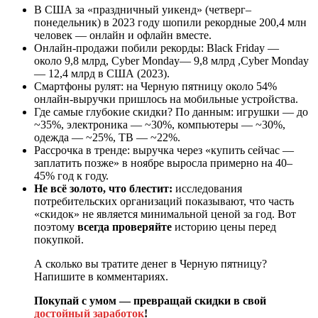
В США за «праздничный уикенд» (четверг–
понедельник) в 2023 году шопили рекордные 200,4 млн
человек — онлайн и офлайн вместе.
Онлайн-продажи побили рекорды: Black Friday —
около
9,8 млрд, Cyber Monday—
9
,
8
млрд
,
C
y
b
er
M
o
n
d
a
y
—
12,4 млрд в США (2023).
Смартфоны рулят: на Черную пятницу около 54%
онлайн-выручки пришлось на мобильные устройства.
Где самые глубокие скидки? По данным: игрушки — до
~35%, электроника — ~30%, компьютеры — ~30%,
одежда — ~25%, ТВ — ~22%.
Рассрочка в тренде: выручка через «купить сейчас —
заплатить позже» в ноябре выросла примерно на 40–
45% год к году.
Не всё золото, что блестит:
исследования
потребительских организаций показывают, что часть
«скидок» не является минимальной ценой за год. Вот
поэтому
всегда проверяйте
историю цены перед
покупкой.
А сколько вы тратите денег в Черную пятницу?
Напишите в комментариях.
Покупай с умом — превращай скидки в свой
достойный заработок
!