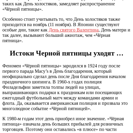
таких как День холостяков, замедляет распространение
«Чёрной пятницы».
Особенно стоит учитывать то, что День холостяков также
приходится на ноябрь (11 ноября). В Японии существуют
особые дни, такие как
День святого Валентина
, День матери и
так далее, вызывают больший ажиотаж, чем «Чёрная
пятница».
Истоки Черной пятницы уходят …
Феномен «Чёрной пятницы» зародился в 1924 году после
первого парада Macy’s в День благодарения, который
неофициально сделал день после Дня благодарения началом
праздничного шопинга. В 1960-х годах полиция
Филадельфии заметила толпы людей на улицах,
выпрашивающих подарки к праздникам или посещающих
ежегодный футбольный матч между командами армии и
флота. Да, оказывается американская полиция и прозвала это
многолюдное событие «Чёрной пятницей».
К 1980-м годам этот день приобрел иное значение. «Чёрная
пятница» означала день больших прибылей для розничных
торговцев. Поэтому они оставались «в плюсе» по части