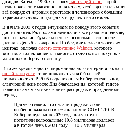
доходов. Затем, в 1990-х, начался
настоящий хаос.
Порой
люди ночевали у магазинов в палатках, чтобы дешевле купить
всё подряд: от игровых приставок и телевизоров с большим
экраном до самых популярных игрушек этого сезона.
В начале 2000-х годов энтузиазм по поводу этого события
достиг апогея. Распродажи начинались всё раньше и раньше,
пока не начались буквально через несколько часов после
ужина в День благодарения. Но безумие и хаос в торговых
центрах, включая
смерть сотрудника Walmart
, которого
затоптала толпа, заставили многих отказаться от покупок в
магазинах в Чёрную пятницу.
В то же время скорость широкополосного интернета росла и
онлайн-покупки
стали пользоваться всё большей
популярностью. В 2005 году появился Киберпонедельник,
следующий день после Дня благодарения, который теперь
является самым активным днём распродаж в праздничный
период.
Примечательно, что онлайн-продажи стали
особенно важны во время пандемии COVID-19. В
Киберпонедельник 2020 года покупатели
потратили колоссальные 10,8 миллиарда долларов,
а в тот же день в 2021 году — 10,7 миллиарда