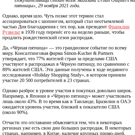
Покупательница стоит возле магазина Urban Outfitters 
пятницы», 29 ноября 2021 года.
Однако, время шло. Чуть позже этот термин стал
ассоциироваться с шопингом, который стал неотъемлемой
частью Дня благодарения с тех пор, как президент
Франклин
Рузвельт
в 1939 году перенёс его на неделю раньше, чтобы
продлить рождественский сезон распродаж.
Да, «Чёрная пятница» — это грандиозное событие по всему
миру. Консалтинговая фирма Simon-Kucher & Partners
утверждает, что 77% жителей стран за пределами США
участвуют в распродажах в Чёрную пятницу, по сравнению с
89% жителей США. Эти данные получены в ходе недавнего
исследования «Holiday Shopping Study», в котором приняли
участие 20 500 потребителей в 23 странах.
Однако разброс в уровне участия в покупках довольно широк.
Например, в Японии в «Чёрную пятницу» может участвовать
лишь около 43%. В то время как в Таиланде, Бразилии и ОАЭ
ожидается уровень участия, близкий к показателю США
(около 90%).
Отчасти это отставание объясняется тем, что в некоторых
регионах уже есть свои дни больших распродаж. В некоторых
странах, например, в Китае, наличие крупных промо-дней,