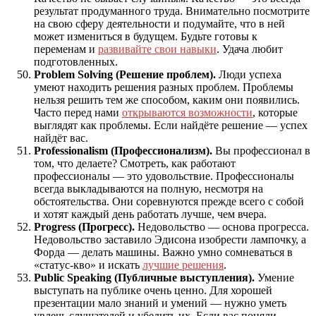
результат продуманного труда. Внимательно посмотрите
на свою сферу деятельности и подумайте, что в ней
может измениться в будущем. Будьте готовы к
переменам и
развивайте свои навыки
. Удача любит
подготовленных.
Problem Solving (Решение проблем).
Люди успеха
умеют находить решения разных проблем. Проблемы
нельзя решить тем же способом, каким они появились.
Часто перед нами
открываются возможности
, которые
выглядят как проблемы. Если найдёте решение — успех
найдёт вас.
Professionalism (Профессионализм).
Вы профессионал в
том, что делаете? Смотреть, как работают
профессионалы — это удовольствие. Профессионалы
всегда выкладываются на полную, несмотря на
обстоятельства. Они соревнуются прежде всего с собой
и хотят каждый день работать лучше, чем вчера.
Progress (Прогресс).
Недовольство — основа прогресса.
Недовольство заставило Эдисона изобрести лампочку, а
Форда — делать машины. Важно умно сомневаться в
«статус-кво» и искать
лучшие решения
.
Public Speaking (Публичные выступления).
Умение
выступать на публике очень ценно. Для хорошей
презентации мало знаний и умений — нужно уметь
увлечь слушателей и убедить их. Если вас поняли —