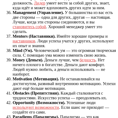
должность.
Лидер
умеет вести за собой других, знает,
куда идёт и может вдохновить других идти за ним.
Management (Управление).
У большинства из вас есть
две стороны — одна для других, другая — настоящая.
Лучше, когда эти стороны соединяются, и вы
становитесь собой
. Хороший менеджер умеет это
сделать.
Mentors (Наставники).
Имейте хорошие примеры и
наставников
. Люди успеха учатся у других, используют
их опыт и знания.
Mind (Ум).
Человеческий ум — это огромная творческая
сила. С помощью ума можно изменить свою жизнь.
Money (Деньги).
Деньги лучше, чем
бедность
. Нет
ничего плохого в богатстве. Деньги дают комфорт.
Людей нужно любить, а деньги использовать — не
наоборот.
Motivation (Мотивация).
Не останавливайся на
достигнутом, развивай внутреннюю мотивацию. Успехи
дают ещё больше мотивации.
Obstacles (Препятствия).
Каждый сталкивается с
трудностями. Искусство успеха — преодолевать их.
Opportunity (Возможности).
Успешные люди
используют возможности
. Если шанс не приходит —
создайте его сами.
Paradigms (Парадигмы).
Парадигма — это как