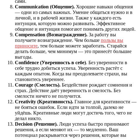
сами.
Communication (Общение).
Хорошие навыки общения
— одни из самых важных. Умение общаться нужно и в
личной, и в рабочей жизни. Также у каждого есть
интуиция, которую можно развивать. Эффективное
общение и интуиция помогают понимать других людей.
Compensation (Вознаграждение).
За работу вы
получаете вознаграждение. Чем больше
пользы вы
приносите
, тем больше можете заработать. Старайся
делать больше, чем минимум — это принесёт большие
выгоды.
Confidence (Уверенность в себе)
. Без уверенности в
себе трудно добиться успеха. Уверенность растёт с
каждым опытом. Когда вы преодолеваете страхи, вы
становитесь увереннее.
Courage (Смелость).
Бездействие рождает сомнения и
страх. Действие даёт уверенность и смелость. Без
смелости ничего не получится.
Creativity (Креативность).
Главное для креативности —
не бояться ошибок. Если идти за толпой, далеко не
уйдёшь. Креативные люди могут достичь того, чего не
делал никто.
Decision (Решение).
Люди успеха быстро принимают
решения, а если меняют их — то медленно. Ваш
потенциал раскрывается через решения, которые вы