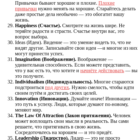
Привычки бывают хорошие и плохие.
Плохие
привычки
нужно менять на хорошие. Старайтесь делать
даже простые дела необычно — это обогатит вашу
жизнь.
Happiness (Счастье).
Смотрите на жизнь шире. Не
теряйте радости и страсти. Счастье внутри вас, это
вопрос выбора.
Ideas (Идеи). Видение — это умение видеть то, что не
видят другие. Записывайте свои идеи —и многие из них
могут принести успех.
Imagination (Воображение).
Воображение —
удивительная способность. Если можете представить,
что у вас есть то, что хотите и
начнёте действовать
— вы
это получите.
Individualism (Индивидуальность).
Многие стараются
подстроиться
под других
. Нужно смелость, чтобы идти
своим путём и достигать своих целей.
Innovation (Инновации).
Думайте иначе! Инновации —
это путь к успеху. Люди, которые думают по-новому,
меняют мир.
The Law Of Attraction (Закон притяжения).
Человек
может воплощать свои мысли в реальность. Вы сами
решаете, что притягивать в свою жизнь.
Сосредоточьтесь на хорошем — и это придёт.
Leadership (Лидерство).
Лидер — это не просто