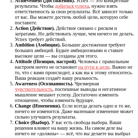
Achievement (Достижения).
Успех — это конкретные
результаты. Чтобы
добиться успеха
, нужно взять
ответственность за свои результаты. Всё зависит только
от вас. Вы можете достичь любой цели, которую себе
поставите.
Action (Действие).
Действие связано с риском и
затратами. Но действовать лучше, чем ничего не делать.
Успех требует действий.
Ambition (Амбиция).
Большие достижения требуют
больших амбиций. Будьте амбициозными и ставьте
высокие цели — вы созданы для этого.
Attitude (Позиция, настрой)
. Человека с правильным
настроем ничто не остановит
на пути к цели
. Важно не
то, что с вами происходит, а как вы к этому относитесь.
Ваша реакция создаёт вашу реальность.
Awareness (Осознанность).
Чрезмерная
чувствительность
, поспешные выводы и негативное
мышление мешают успеху. Достаточно изменить
отношение, чтобы изменить будущее.
Change (Изменения).
Если всегда делать одно и то же,
ничего не изменится. Даже маленькое изменение может
сильно улучшить результаты.
Choice (Выбор).
У вас есть свобода выбора. Ваши
решения влияют на вашу жизнь. На самом деле вы
ничего не «должны» — всё, что вы делаете вы выбрал