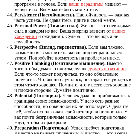
программа в голове. Если
ваши парадигмы
мешают —
меняйте их. Вы можете быть кем хотите.
Persistence (Настойчивость).
Настойчивость — важная
часть успеха. Не сдавайтесь, идите к своей мечте.
Personal Power (Личная сила).
Жизнь — это невидимая
сила в каждом из вас. Ваша энергия зависит от
ваших
убеждений
и ожиданий. Судьба — это выбор, а не
случайность.
Perspective (Взгляд, перспектива).
Если вам тяжело,
возможно вы смотрите на жизнь под неправильным
углом. Попробуйте посмотреть на проблемы иначе.
Positive Thinking (Позитивное мышление).
Вместо
того чтобы думать о плохом, лучше
думать позитивно
.
Если что-то может получиться, то оно обязательно
получится. Что бы ни случилось, постарайтесь увидеть в
этом что-то хорошее. Помните, что у всего есть хорошие
и плохие стороны. Думайте позитивно.
Potential (Потенциал).
Человек даже не приближается к
границам своих возможностей. У него есть разные
способности, но обычно он их не использует. Сделайте
всё, чтобы использовать свой потенциал полностью. У
вас почти безграничные возможности, которые только
ждут, чтобы их раскрыли.
Preparation (Подготовка).
Успех требует подготовки.
Качество не бывает случайным. Качество — это всегда