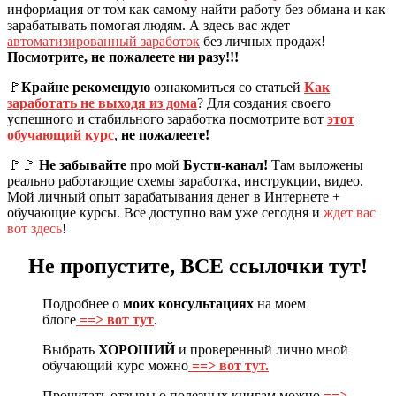
информация от том как самому найти работу без обмана и как
зарабатывать помогая людям. А здесь вас ждет
автоматизированный заработок
без личных продаж!
Посмотрите, не пожалеете ни разу!!!
🚩
Крайне рекомендую
ознакомиться со статьей
Как
заработать не выходя из дома
? Для создания своего
успешного и стабильного заработка посмотрите вот
этот
обучающий курс
,
не пожалеете!
🚩🚩
Не забывайте
про мой
Бусти-канал!
Там выложены
реально работающие схемы заработка, инструкции, видео.
Мой личный опыт зарабатывания денег в Интернете +
обучающие курсы. Все доступно вам уже сегодня и
ждет вас
вот здесь
!
Не пропустите, ВСЕ ссылочки тут!
Подробнее о
моих консультациях
на моем
блоге
==> вот тут
.
Выбрать
ХОРОШИЙ
и проверенный лично мной
обучающий курс можно
==> вот тут.
Прочитать отзывы о полезных книгам можно
==>