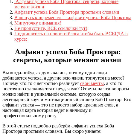
Алфавит успеха Боба Проктора: секреты, которые
меняют жизни
Алфавит успеха Боба Проктора простыми словами
Ваш путь к переменам — алфавит успеха Боба Проктора
Минуточку внимания!
Не пропустите, ВСЕ ссылочки тут!
Подпишитесь на новости блога чтобы быть ВСЕГДА в
курсе:
Алфавит успеха Боба Проктора:
секреты, которые меняют жизни
Вы когда-нибудь задумывались, почему одни люди
добиваются успеха, а другие всю жизнь топчутся на месте?
Почему кто-то с лёгкостью реализует
свои мечты
, а кто-то
постоянно сталкивается с неудачами? Ответы на эти вопросы
можно найти в уникальной системе, которую создал
легендарный коуч и мотивационный спикер Боб Проктор. Его
алфавит успеха — это не просто набор красивых слов, а
настоящая карта которая ведет к личному и
профессиональному росту.
В этой статье подробно разберём алфавит успеха Боба
Проктора простыми словами. Вы скоро узнаете: