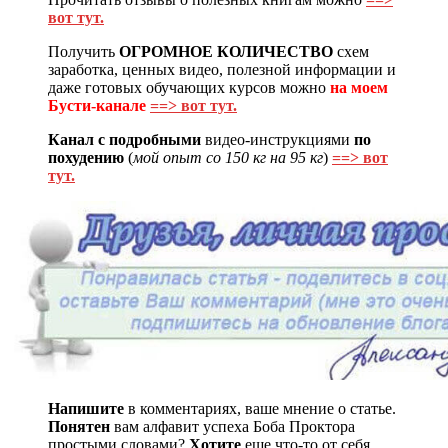
вот тут.
Получить
ОГРОМНОЕ КОЛИЧЕСТВО
схем
заработка, ценных видео, полезной информации и
даже готовых обучающих курсов можно
на моем
Бусти-канале
==> вот тут.
Канал с подробными
видео-инструкциями
по
похудению
(
мой опыт со 150 кг на 95 кг
)
==> вот
тут.
Напишите
в комментариях, ваше мнение о статье.
Понятен
вам алфавит успеха Боба Проктора
простыми словами?
Хотите
еще что-то от себя