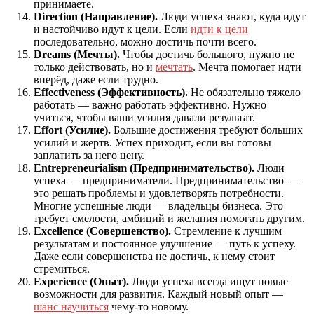
принимаете.
Direction (Направление).
Люди успеха знают, куда идут
и настойчиво идут к цели. Если
идти к цели
последовательно, можно достичь почти всего.
Dreams (Мечты).
Чтобы достичь большого, нужно не
только действовать, но и
мечтать
. Мечта помогает идти
вперёд, даже если трудно.
Effectiveness (Эффективность).
Не обязательно тяжело
работать — важно работать эффективно. Нужно
учиться, чтобы ваши усилия давали результат.
Effort (Усилие).
Большие достижения требуют больших
усилий и жертв. Успех приходит, если вы готовы
заплатить за него цену.
Entrepreneurialism (Предпринимательство).
Люди
успеха — предприниматели. Предпринимательство —
это решать проблемы и удовлетворять потребности.
Многие успешные люди — владельцы бизнеса. Это
требует смелости, амбиций и желания помогать другим.
Excellence (Совершенство).
Стремление к лучшим
результатам и постоянное улучшение — путь к успеху.
Даже если совершенства не достичь, к нему стоит
стремиться.
Experience (Опыт).
Люди успеха всегда ищут новые
возможности для развития. Каждый новый опыт —
шанс научиться
чему-то новому.