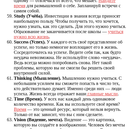
одному — отвлечься от всего, что мешает.
Найдите
время
для размышлений о себе. Запланируй встречи с
самим собой.
Study (Учёба).
Инвестиции в знания всегда приносят
наибольшую пользу. Чтобы получить то, что хочется,
нужно узнать, как это сделать. Для этого нужно учиться.
Образование не заканчивается после школы —
учиться
нужно всю жизнь
.
Success (Успех).
У каждого есть своё представление об
успехе, но только немногие воплощают его в жизнь.
Сосредоточьтесь на успехе. Ведите себя так, как будто
неудача невозможна. Не используйте слово «неудача».
Ведь всегда можно попробовать снова. Нет такой
проблемы, которую вы не смогли бы решить своей
внутренней силой.
Thinking (Мышление).
Мышлению нужно учиться. С
небольшим усилием вы сможете попасть в число тех,
кто действительно думает. Именно среди них — люди
успеха. Жизнь всегда отражает ваши
главные мысли
.
Time (Время).
У всех нас каждый день одинаковое
количество времени. Как вы используете своё время?
Время
— это ценный ресурс, который нельзя вернуть.
Только от вас зависит, что вы с ним сделаете.
Vision (Видение, мечта).
Видение — это картинка,
которую вы создаёте в воображении. Человек без мечты