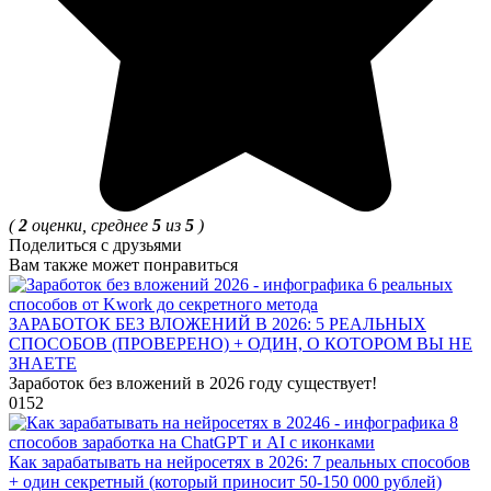
(
2
оценки, среднее
5
из
5
)
Поделиться с друзьями
Вам также может понравиться
ЗАРАБОТОК БЕЗ ВЛОЖЕНИЙ В 2026: 5 РЕАЛЬНЫХ
СПОСОБОВ (ПРОВЕРЕНО) + ОДИН, О КОТОРОМ ВЫ НЕ
ЗНАЕТЕ
Заработок без вложений в 2026 году существует!
0
152
Как зарабатывать на нейросетях в 2026: 7 реальных способов
+ один секретный (который приносит 50-150 000 рублей)