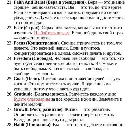
Faith And Belief (Вера и убеждения).
Вера — это знание
сердцем, без доказательств. Вы — это то, во что верите.
Если вам не нравится ваша жизнь, подумайте о своих
убеждениях. Думайте о себе хорошо и ваши достижения
это подтвердят.
Fear (Страх).
Страх появляется, когда вы хотите что-то
изменить.
Не бойтесь неудач
. Если победишь свой страх
— сможете многое.
Focus (Концентрация).
Сконцентрируйтесь на том, что
делаете. Это важный навык. Если научитесь
концентрироваться на одном, сможете делать и другое.
Freedom (Свобода).
Человек без свободы — это тот, кто
чувствует себя пленником обстоятельств. Вы можете
быть свободным. Ключ к счастью — свобода, а к
свободе — смелость.
Goals (Цели).
Постановка и достижение целей — суть
жизни. Это помогает стать лучше. Люди с целями
успешны, потому что знают, куда идут.
Gratitude (Благодарность).
Радуйтесь каждому дню!
Будьте благодарны
за всё хорошее в жизни. Замечайте и
цените мелочи.
Growth (Рост, развитие).
Жизнь — это развитие.
Остановиться в развитии — значит перестать жить.
Всегда ищите новые пути для роста.
Habit (Привычка).
Вы — это то, что делаете постоянно.