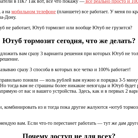
ватели в ПК? Так вот, все что покажу —
все реально просто и 10
 а на
мобильном телефоне
(планшете) все работает. У меня по к
на-Дону.
б не работает, Ютуб тормозит или вообще Ютуб не грузится?
Ютуб тормозит сегодня, что же делать?
ложить вам сразу 3 варианта решения при которых Ютуб не тольк
 решение.
азываю сразу 3 способа в которых все четко и 100% работает!
правильно поняли — ноль рублей вам нужно и порядка 3-5 минут
о тогда вам не страшны более никакие невзгоды и Ютуб будет р
прямую от вас и вашего устройства. Здесь, как и в первых 2 вар
и, комбинировать из и тогда пока другие жалуются «ютуб тормоз
ендую вам. Если что-то перестанет работать — тут же дам друг
Почему доступ не для всех?