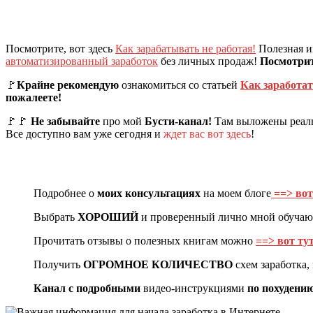
Посмотрите, вот здесь
Как зарабатывать не работая!
Полезная ин
автоматизированный заработок
без личных продаж!
Посмотрите
🚩
Крайне рекомендую
ознакомиться со статьей
Как заработат
пожалеете!
🚩🚩
Не забывайте
про мой
Бусти-канал!
Там выложены реаль
Все доступно вам уже сегодня и
ждет вас вот здесь
!
Подробнее о
моих консультациях
на моем блоге
==> вот
Выбрать
ХОРОШИЙ
и проверенный лично мной обуча
Прочитать отзывы о полезных книгам можно
==> вот тут
Получить
ОГРОМНОЕ КОЛИЧЕСТВО
схем заработка
Канал с подробными
видео-инструкциями
по похудени