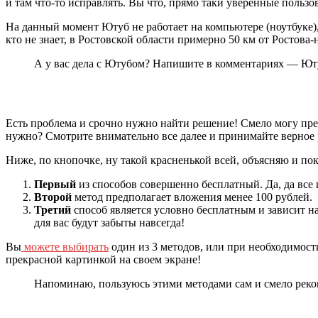
и там что-то исправлять. Вы что, прямо таки уверенные пользо
На данный момент Ютуб не работает на компьютере (ноутбуке),
кто не знает, в Ростовской области примерно 50 км от Ростова-
А у вас дела с Ютубом? Напишите в комментариях — Юту
Есть проблема и срочно нужно найти решение! Смело могу пред
нужно? Смотрите внимательно все далее и принимайте верное
Ниже, по кнопочке, ну такой красненькой всей, объясняю и пок
Первый
из способов совершенно бесплатный. Да, да все 
Второй
метод предполагает вложения менее 100 рублей. Н
Третий
способ является условно бесплатным и зависит на
для вас будут забыты навсегда!
Вы
можете выбирать
один из 3 методов, или при необходимост
прекрасной картинкой на своем экране!
Напоминаю, пользуюсь этими методами сам и смело реком