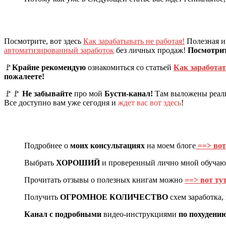
Посмотрите, вот здесь
Как зарабатывать не работая!
Полезная ин
автоматизированный заработок
без личных продаж!
Посмотрите
🚩
Крайне рекомендую
ознакомиться со статьей
Как заработат
пожалеете!
🚩🚩
Не забывайте
про мой
Бусти-канал!
Там выложены реаль
Все доступно вам уже сегодня и
ждет вас вот здесь
!
Подробнее о
моих консультациях
на моем блоге
==> вот
Выбрать
ХОРОШИЙ
и проверенный лично мной обуча
Прочитать отзывы о полезных книгам можно
==> вот тут
Получить
ОГРОМНОЕ КОЛИЧЕСТВО
схем заработка
Канал с подробными
видео-инструкциями
по похудени