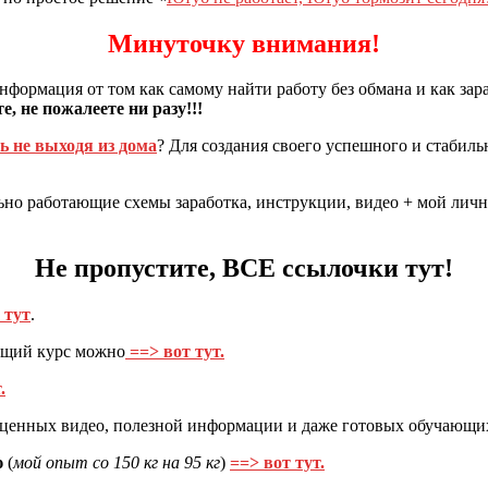
Минуточку внимания!
формация от том как самому найти работу без обмана и как зара
, не пожалеете ни разу!!!
ь не выходя из дома
? Для создания своего успешного и стабиль
но работающие схемы заработка, инструкции, видео + мой личн
Не пропустите, ВСЕ ссылочки тут!
 тут
.
ющий курс можно
==> вот тут.
.
, ценных видео, полезной информации и даже готовых обучающ
ю
(
мой опыт со 150 кг на 95 кг
)
==> вот тут.