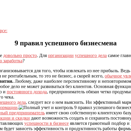
рсе:
9 правил успешного бизнесмена
се
довольно просто
. Для
организации
успешного дела
самое главн
о заработка
?
рганизовывается для того, чтобы извлекать из нее прибыль. Вед
 не рентабельным, то это не бизнес, а скорей всего,
обычное увл
вития.
Любому, даже наиболее перспективному и неповторимому 
Любое дело не может развиваться без клиентов. Основная функци
о и
постоянного дохода
, предприниматель обязан четко продумыв
о чека.
пешного дела
, следует все о нем выяснить. Ни эффективный мар
формации
.
ный предприниматель
имеет свою собственную клиентскую базу
акции и скидки
дают возможность создать и сохранить постоянн
ставляющих
успешности в бизнесе
является грамотный подбор и 
м будет зависеть эффективность и продуктивность работы фирм