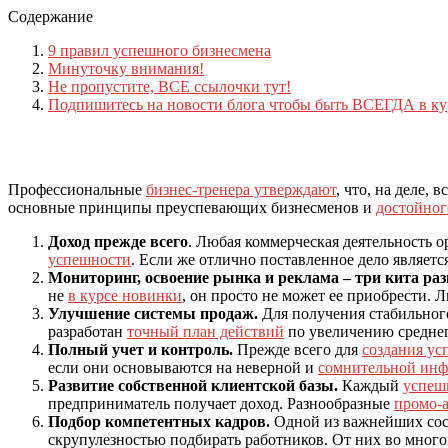
Содержание
9 правил успешного бизнесмена
Минуточку внимания!
Не пропустите, ВСЕ ссылочки тут!
Подпишитесь на новости блога чтобы быть ВСЕГДА в ку
Профессиональные
бизнес-тренера утверждают
, что, на деле, в
основные принципы преуспевающих бизнесменов и
достойног
Доход прежде всего
. Любая коммерческая деятельность о
успешности
. Если же отлично поставленное дело является
Мониторинг, освоение рынка и реклама – три кита раз
не
в курсе новинки
, он просто не может ее приобрести. 
Улучшение системы продаж.
Для получения стабильног
разработан
точный план действий
по увеличению среднег
Полный учет и контроль.
Прежде всего для
создания ус
если они основываются на неверной и
сомнительной ин
Развитие собственной клиентской базы.
Каждый
успеш
предприниматель получает доход. Разнообразные
промо-
Подбор компетентных кадров.
Одной из важнейших со
скрупулезностью подбирать работников. От них во много