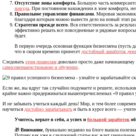
Отсутствие зоны комфорта.
Большую часть коммерсант
никуда
. При постоянном нахождении в зоне комфорта, 
Правильное управление финансами
. Мировая экономик
благодаря которым можно вывести дело на новый этап ра
Стратегия прежде всего
. Вся ответственность за резуль
эффективно решать все повседневные и рядовые вопросы,
будет.
В первую очередь основная функция бизнесмена (пусть 
что в скором времени принесет
достойный заработок дене
Следовать
этим правилам
довольно просто даже начинающему 
самосовершенствование и обучение
.
Если же, вы вдруг так случайно подумаете и решите, использо
крайне важно придерживаться вышеперечисленных «9 правил у
И не забывать учиться каждый день! Мир, и тем более совреме
научиться
достойно зарабатывать
и быть в курсе всего — учите
Учитесь, верьте в себя, а успех и
большой заработок
об
🎁
Внимание
, буквально недавно на блоге вышла полезна
Потому как уже в следующей статье вас ждет гениальное,