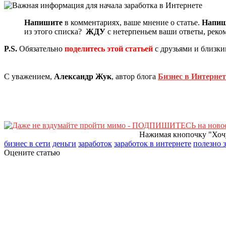
Напишите
в комментариях, ваше мнение о статье.
Напи
из этого списка?
ЖДУ
с нетерпеньем ваши ответы, реко
P.S.
Обязательно
поделитесь этой статьей
с друзьями и близким
С уважением,
Александр Жук
, автор блога
Бизнес в Интернет
Нажимая кнопочку "Хочу
бизнес в сети
деньги
заработок
заработок в интернете
полезно 
Оцените статью