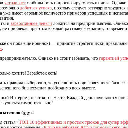
ов
устраивает
стабильность и прогнозируемость их дела. Однако н
невозможно
добиться успеха
, поэтому следует регулярно трудится 
а уже имеет огромное количество примеров успешных и испыта
звития.
таты и
заработанные деньги
ложится на предпринимателя. Однако е
 не привлекая при этом каждый раз главу компании, то времени
даже он пока еще новичок) — принятие стратегически правильн
г
.
предпринимателю. Однако не стоит забывать, что
гарантией усп
вать правила выборочно, то успешность и долговечность бизнеса
спешного бизнесмена» необходимо всех вместе.
нный Интернет, не стоят на месте. Каждый день появляются нов
сь учиться самостоятельно!
язательно будут!
я статья «
ТОП 10 эффективных и простых трюков для супер эфф
 но простое решение «
Ютуб не работает, Ютуб тормозит сегод