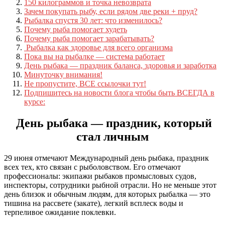
150 килограммов и точка невозврата
Зачем покупать рыбу, если рядом две реки + пруд?
Рыбалка спустя 30 лет: что изменилось?
Почему рыба помогает худеть
Почему рыба помогает зарабатывать?
Рыбалка как здоровье для всего организма
Пока вы на рыбалке — система работает
День рыбака — праздник баланса, здоровья и заработка
Минуточку внимания!
Не пропустите, ВСЕ ссылочки тут!
Подпишитесь на новости блога чтобы быть ВСЕГДА в
курсе:
День рыбака — праздник, который
стал личным
29 июня отмечают Международный день рыбака, праздник
всех тех, кто связан с рыболовством. Его отмечают
профессионалы: экипажи рыбаков промысловых судов,
инспекторы, сотрудники рыбной отрасли. Но не меньше этот
день близок и обычным людям, для которых рыбалка — это
тишина на рассвете (закате), легкий всплеск воды и
терпеливое ожидание поклевки.