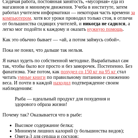
Сидячая работа, постоянная занятость, «мусорная» еда из
магазинов и минимум движения. Учеба в институте, затем
работал учителем информатики — некоторая часть времени
за
компьютером,
хотя все уроки проводил только стоя, в отличи
от большинства сидящих учителей, и
никогда не садился
, а
легко мог подойти к каждому и оказать
нужную помощь
.
Как это обычно бывает — «ай, а потом займусь собой».
Пока не понял, что дальше так нельзя.
Я начал худеть по собственной методике. Вырабатывал сам
так, чтобы было все просто и без заморочек. Постепенно. Без
фанатизма. Уже потом, как
похудел со 150 кг на 95 кг
стал
читать
умные книги
по правильному питанию и снижению
веса. И почти в каждой
находил
подтверждение своим
наблюдениям:
Рыба — идеальный продукт для похудения и
здорового образа жизни!
Почему так? Оказывается что в рыбе:
Высокое содержание белка;
Минимум лишних калорий (у большинства видов);
Омега‑3 для сердца и сосудов;