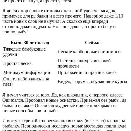
не просто шагнул, а просто улетел.
Я до сих пор в шоке от новых названий удочек. насадок,
примочек для рыбалки и всего прочего. Наверное даже 1/10
часть новых слов не выучил! А сколько еще впереди —
страшно даже подумать. Но я не сдаюсь, а просто белу и
ловлю рыбу!
Было 30 лет назад
Сейчас
Тяжелые бамбуковые
Легкие карбоновые спиннинги
удочки
Плетеные шнуры высокой
Простая леска
прочности
Минимум информации
Приложения и прогноз клева
Опыта набирались «на
Видео, форумы, обучающие курсы
глаз»
Я начал учиться заново. Да, как школьник, с первого класса.
Ошибался. Пробовал новые оснастки. Приезжал без рыбы, да
бывало и такое. Осваивал мудреные новые прикормки и
новые способы ловли рыбы.
И вот уже третий год регулярно выхожу (выезжаю) к воде на
рыбалку. Периодически исследуя новые места для ловли куда