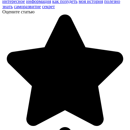
интересное
информация
как похудеть
моя история
полезно
знать
саморазвитие
секрет
Оцените статью