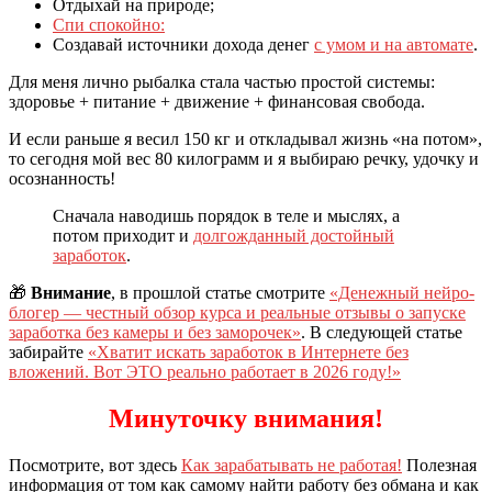
Отдыхай на природе;
Спи спокойно:
Создавай источники дохода денег
с умом и на автомате
.
Для меня лично рыбалка стала частью простой системы:
здоровье + питание + движение + финансовая свобода.
И если раньше я весил 150 кг и откладывал жизнь «на потом»,
то сегодня мой вес 80 килограмм и я выбираю речку, удочку и
осознанность!
Сначала наводишь порядок в теле и мыслях, а
потом приходит и
долгожданный достойный
заработок
.
🎁
Внимание
, в прошлой статье смотрите
«Денежный нейро-
блогер — честный обзор курса и реальные отзывы о запуске
заработка без камеры и без заморочек»
. В следующей статье
забирайте
«Хватит искать заработок в Интернете без
вложений. Вот ЭТО реально работает в 2026 году!»
Минуточку внимания!
Посмотрите, вот здесь
Как зарабатывать не работая!
Полезная
информация от том как самому найти работу без обмана и как