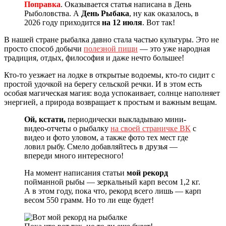
Поправка
. Оказывается статья написана в День
Рыболовства. А
День Рыбака
, ну как оказалось, в
2026 году приходится
на 12 июля
. Вот так!
В нашей стране рыбалка давно стала частью культуры. Это не
просто способ добычи
полезной пищи
— это уже народная
традиция, отдых, философия и даже нечто большее!
Кто‑то уезжает на лодке в открытые водоемы, кто‑то сидит с
простой удочкой на берегу сельской речки. И в этом есть
особая магическая магия: вода успокаивает, солнце наполняет
энергией, а природа возвращает к простым и важным вещам.
Ой, кстати,
периодически выкладываю мини-
видео-отчеты о рыбалку
на своей страничке ВК
с
видео и фото уловом, а также фото тех мест где
ловил рыбу. Смело добавляйтесь в друзья —
впереди много интересного!
На момент написания статьи
мой рекорд
пойманной рыбы — зеркальный карп весом 1,2 кг.
А в этом году, пока что, рекорд всего лишь — карп
весом 550 грамм. Но то ли еще будет!