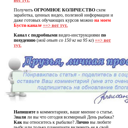
вот тут.
Получить
ОГРОМНОЕ КОЛИЧЕСТВО
схем
заработка, ценных видео, полезной информации и
даже готовых обучающих курсов можно
на моем
Бусти-канале
==> вот тут.
Канал с подробными
видео-инструкциями
по
похудению
(
мой опыт со 150 кг на 95 кг
)
==> вот
тут.
Напишите
в комментариях, ваше мнение о статье.
З
нали
ли вы что сегодня всемирный День рыбака?
Как
вы относитесь к рыбалке?
Лично
вы любите
рыбу или только планируете включить ее в свой