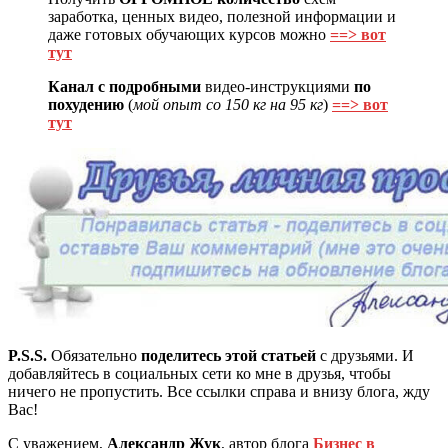
заработка, ценных видео, полезной информации и
даже готовых обучающих курсов можно
==> вот
тут
Канал с подробными
видео-инструкциями
по
похудению
(
мой опыт со 150 кг на 95 кг
)
==> вот
тут
P.S.S.
Обязательно
поделитесь этой статьей
с друзьями. И
добавляйтесь в социальных сети ко мне в друзья, чтобы
ничего не пропустить. Все ссылки справа и внизу блога, жду
Вас!
С уважением,
Александр Жук
, автор блога
Бизнес в