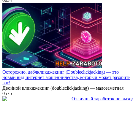
0
634
Осторожно, даблкликджекинг (Doubleclickjacking) — это
новый вид интернет-мошенничества, который может разорить
вас!
Двойной кликджекинг (doubleclickjacking) — малозаметная
0
575