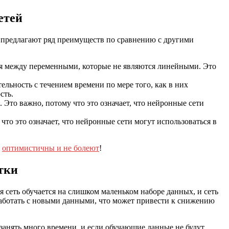
етей
ти предлагают ряд преимуществ по сравнению с другими
ия между переменными, которые не являются линейными. Это
льность с течением времени по мере того, как в них
сть.
 Это важно, потому что это означает, что нейронные сети
что это означает, что нейронные сети могут использоваться в
а
оптимистичны и не болеют
!
тки
 сеть обучается на слишком маленьком наборе данных, и сеть
 работать с новыми данными, что может привести к снижению
занять много времени, и если обучающие данные не будут