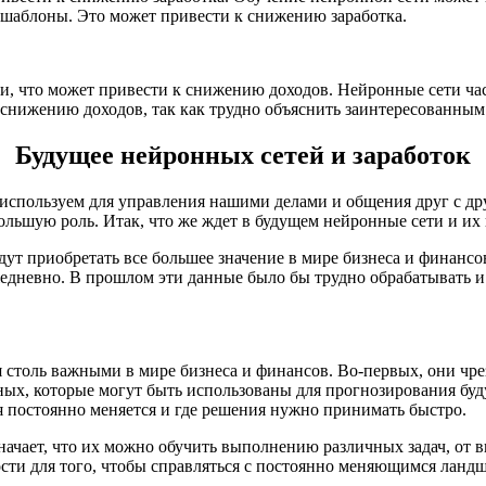
е шаблоны. Это может привести к снижению заработка.
, что может привести к снижению доходов. Нейронные сети част
 снижению доходов, так как трудно объяснить заинтересованны
Будущее нейронных сетей и заработок
 используем для управления нашими делами и общения друг с др
льшую роль. Итак, что же ждет в будущем нейронные сети и их 
удут приобретать все большее значение в мире бизнеса и финанс
едневно. В прошлом эти данные было бы трудно обрабатывать и
столь важными в мире бизнеса и финансов. Во-первых, они чрез
ных, которые могут быть использованы для прогнозирования бу
 постоянно меняется и где решения нужно принимать быстро.
значает, что их можно обучить выполнению различных задач, о
ости для того, чтобы справляться с постоянно меняющимся ланд