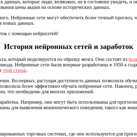
в данных, которые люди, возможно, не в состоянии увидеть, и о
ования цены акции на основе исторических данных.
ого. Нейронные сети могут обеспечить более точный прогноз, ч
ия новых данных.
оток с помощью нейросетей!
История нейронных сетей и заработок
та, который моделируется по образцу мозга. Они состоят из
бол
ввода. Нейронные сети были впервые разработаны в 1950-х годах
 в
этой статье
.
ричин. Во-первых, растущая доступность данных позволила обу
в позволила более эффективно обучать нейронные сети. Наконец
ни, что необходимо для многих приложений.
аработка. Например, они могут быть использованы для прогноз
ованы для выявления мошеннического поведения, такого как мо
изированных торговых системах, где они используются для прог