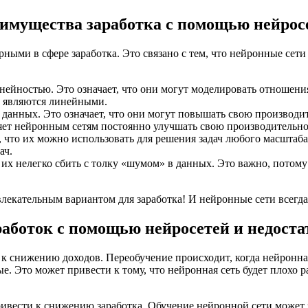
имущества заработка с помощью нейрос
рными в сфере заработка. Это связано с тем, что нейронные се
инейностью. Это означает, что они могут моделировать отношен
е являются линейными.
данных. Это означает, что они могут повышать свою производите
яет нейронным сетям постоянно улучшать свою производительно
 что их можно использовать для решения задач любого масштаба.
ач.
их нелегко сбить с толку «шумом» в данных. Это важно, потому 
лекательным вариантом для заработка! И нейронные сети всегд
работок с помощью нейросетей и недоста
к снижению доходов. Переобучение происходит, когда нейронная
е. Это может привести к тому, что нейронная сеть будет плохо
ривести к снижению заработка. Обучение нейронной сети может 