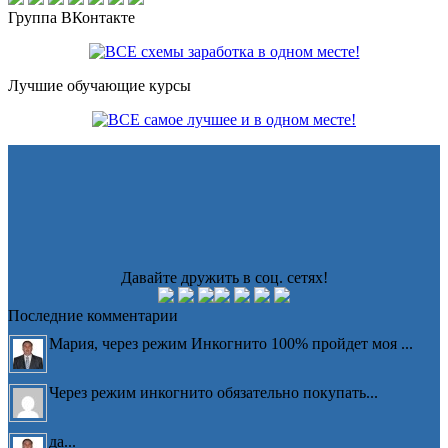
Группа ВКонтакте
Лучшие обучающие курсы
Давайте дружить в соц. сетях!
Последние комментарии
Мария, через режим Инкогнито 100% пройдет моя ...
Через режим инкогнито обязательно покупать...
да...