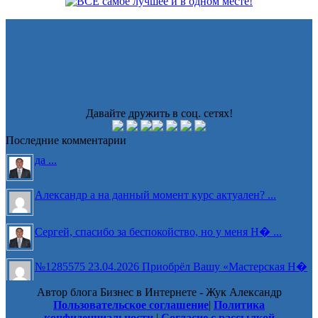
Давайте дружить в соц. сетях!
Последние комментарии
да ...
Александр а на данный момент курс актуален? ...
Сергей, спасибо за беспокойство, но у меня Н� ...
№1285575 23.04.2026 Приобрёл Вашу «Мастерская Н�
...
Автор блога Бизнес в Интернете - Жук Александр
Светлана, ответ краткий - нет. ...
Пользовательское соглашение
|
Политика
конфиденциальности
|
Согласие с рассылкой