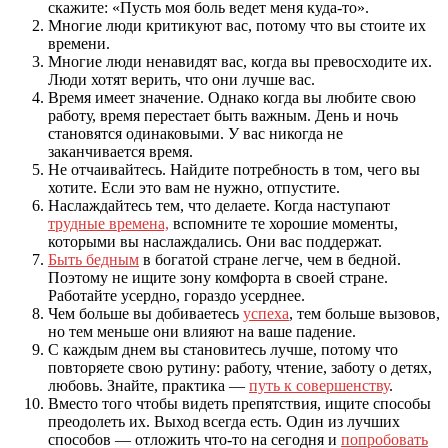
скажите: «Пусть моя боль ведет меня куда-то».
Многие люди критикуют вас, потому что вы стоите их
времени.
Многие люди ненавидят вас, когда вы превосходите их.
Люди хотят верить, что они лучше вас.
Время имеет значение. Однако когда вы любите свою
работу, время перестает быть важным. День и ночь
становятся одинаковыми. У вас никогда не
заканчивается время.
Не отчаивайтесь. Найдите потребность в том, чего вы
хотите. Если это вам не нужно, отпустите.
Наслаждайтесь тем, что делаете. Когда наступают
трудные времена,
вспомните те хорошие моменты,
которыми вы наслаждались. Они вас поддержат.
Быть бедным
в богатой стране легче, чем в бедной.
Поэтому не ищите зону комфорта в своей стране.
Работайте усердно, гораздо усерднее.
Чем больше вы добиваетесь
успеха
, тем больше вызовов,
но тем меньше они влияют на ваше падение.
С каждым днем вы становитесь лучше, потому что
повторяете свою рутину: работу, чтение, заботу о детях,
любовь. Знайте, практика —
путь к совершенству
.
Вместо того чтобы видеть препятствия, ищите способы
преодолеть их. Выход всегда есть. Один из лучших
способов — отложить что-то на сегодня и
попробовать