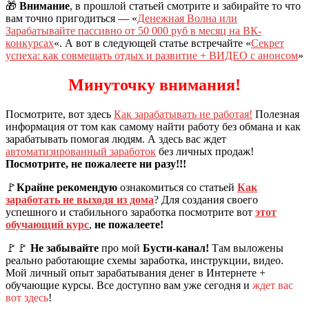
🎁
Внимание
, в прошлой статьей смотрите и забирайте то что
вам точно пригодиться — «
Денежная Волна или
Зарабатывайте пассивно от 50 000 руб в месяц на ВК-
конкурсах
«. А вот в следующей статье встречайте «
Секрет
успеха: как совмещать отдых и развитие + ВИДЕО с анонсом
»
Минуточку внимания!
Посмотрите, вот здесь
Как зарабатывать не работая!
Полезная
информация от том как самому найти работу без обмана и как
зарабатывать помогая людям. А здесь вас ждет
автоматизированный заработок
без личных продаж!
Посмотрите, не пожалеете ни разу!!!
🚩
Крайне рекомендую
ознакомиться со статьей
Как
заработать не выходя из дома
? Для создания своего
успешного и стабильного заработка посмотрите вот
этот
обучающий курс
,
не пожалеете!
🚩🚩
Не забывайте
про мой
Бусти-канал!
Там выложены
реально работающие схемы заработка, инструкции, видео.
Мой личный опыт зарабатывания денег в Интернете +
обучающие курсы. Все доступно вам уже сегодня и
ждет вас
вот здесь
!