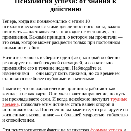
Психология успеха: от знания к
действию
Теперь, когда вы познакомились с этими 10
психологическими фактами для личностного роста, важно
понимать — настоящая сила приходит не от знания, а от
применения. Каждый принцип, о котором вы прочитали —
это семя, которое может расцвести только при постоянном
внимании и заботе.
Начните с малого: выберите один факт, который особенно
резонирует с вашей текущей ситуацией, и сознательно
применяйте его в течение недели. Наблюдайте за
изменениями — они могут быть тонкими, но со временем
становятся все более глубокими и значимыми.
Помните, что психологические принципы работают как
компас, а не как карта. Они указывают направление, но путь
вы прокладываете сами. И когда неизбежно наступят
трудные
времена,
позвольте этим истинам стать вашей опорой и
источником силы. Постепенно вы заметите, что реагируете на
жизненные вызовы иначе — с большей мудростью, гибкостью
и спокойствием.
Эти психологические факты не магическая
формула успеха
, а