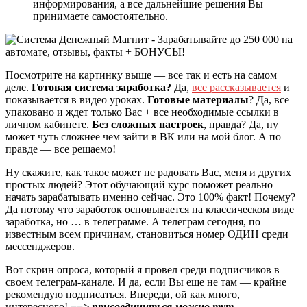
информирования, а все дальнейшие решения Вы
принимаете самостоятельно.
Посмотрите на картинку выше — все так и есть на самом
деле.
Готовая система заработка?
Да,
все рассказывается
и
показывается в видео уроках.
Готовые материалы
? Да, все
упаковано и ждет только Вас + все необходимые ссылки в
личном кабинете.
Без сложных настроек
, правда? Да, ну
может чуть сложнее чем зайти в ВК или на мой блог. А по
правде — все решаемо!
Ну скажите, как такое может не радовать Вас, меня и других
простых людей? Этот обучающий курс поможет реально
начать зарабатывать именно сейчас. Это 100% факт! Почему?
Да потому что заработок основывается на классическом виде
заработка, но … в телеграмме. А телеграм сегодня, по
известным всем причинам, становиться номер ОДИН среди
мессенджеров.
Вот скрин опроса, который я провел среди подписчиков в
своем телеграм-канале. И да, если Вы еще не там — крайне
рекомендую подписаться. Впереди, ой как много,
интересного!
==> присоединиться можно тут
.