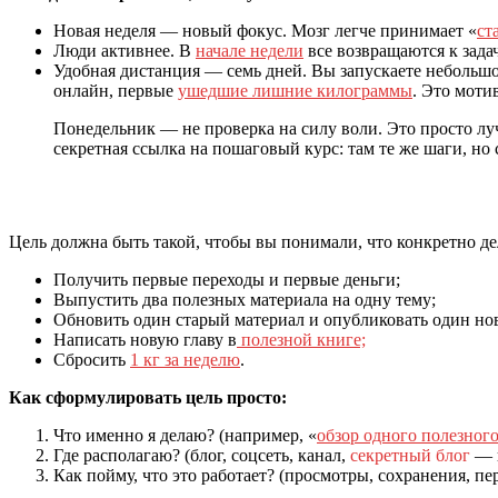
Новая неделя — новый фокус. Мозг легче принимает «
ст
Люди активнее. В
начале недели
все возвращаются к зада
Удобная дистанция — семь дней. Вы запускаете небольш
онлайн, первые
ушедшие лишние килограммы
. Это моти
Понедельник — не проверка на силу воли. Это просто луч
секретная ссылка на пошаговый курс: там те же шаги, н
Цель должна быть такой, чтобы вы понимали, что конкретно д
Получить первые переходы и первые деньги;
Выпустить два полезных материала на одну тему;
Обновить один старый материал и опубликовать один но
Написать новую главу в
полезной книге;
Сбросить
1 кг за неделю
.
Как сформулировать цель просто:
Что именно я делаю? (например, «
обзор одного полезного
Где располагаю? (блог, соцсеть, канал,
секретный блог
— в
Как пойму, что это работает? (просмотры, сохранения, п