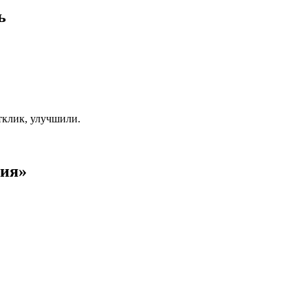
ь
тклик, улучшили.
вия»