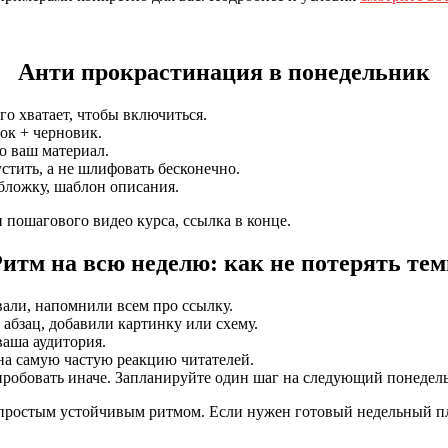
Анти прокрастинация в понедельник
го хватает, чтобы включиться.
вок + черновик.
о ваш материал.
тить, а не шлифовать бесконечно.
обложку, шаблон описания.
 пошагового видео курса, ссылка в конце.
итм на всю неделю: как не потерять те
вали, напомнили всем про ссылку.
абзац, добавили картинку или схему.
ваша аудитория.
на самую частую реакцию читателей.
опробовать иначе. Запланируйте один шаг на следующий понедел
 а простым устойчивым ритмом. Если нужен готовый недельный п