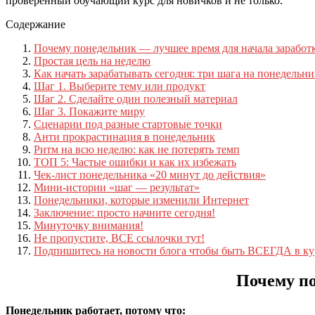
проверенный обучающий курс для новичков и не только.
Содержание
Почему понедельник — лучшее время для начала заработ
Простая цель на неделю
Как начать зарабатывать сегодня: три шага на понедельни
Шаг 1. Выберите тему или продукт
Шаг 2. Сделайте один полезный материал
Шаг 3. Покажите миру
Сценарии под разные стартовые точки
Анти прокрастинация в понедельник
Ритм на всю неделю: как не потерять темп
ТОП 5: Частые ошибки и как их избежать
Чек‑лист понедельника «20 минут до действия»
Мини‑истории «шаг — результат»
Понедельники, которые изменили Интернет
Заключение: просто начните сегодня!
Минуточку внимания!
Не пропустите, ВСЕ ссылочки тут!
Подпишитесь на новости блога чтобы быть ВСЕГДА в ку
Почему по
Понедельник работает, потому что: