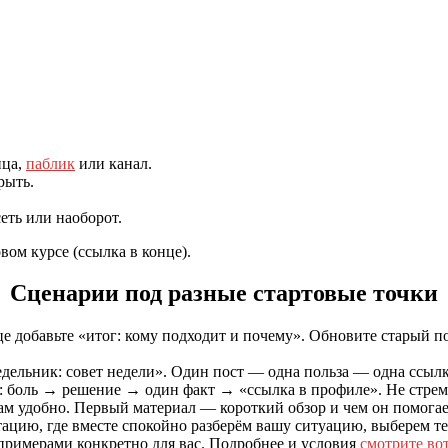
ица,
паблик
или канал.
рыть.
еть или наоборот.
ом курсе (ссылка в конце).
Сценарии под разные стартовые точки
це добавьте «итог: кому подходит и почему». Обновите старый 
едельник: совет недели». Один пост — одна польза — одна ссылк
: боль → решение → один факт → «ссылка в профиле». Не стреми
ам удобно. Первый материал — короткий обзор и чем он помогае
цию, где вместе спокойно разберём вашу ситуацию, выберем тем
 примерами конкретно для вас. Подробнее и условия
смотрите вот