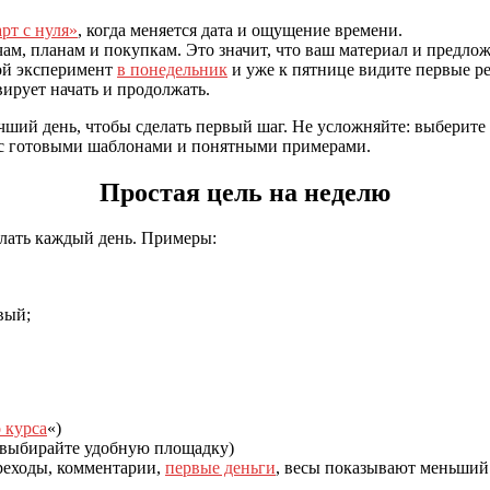
арт с нуля»
, когда меняется дата и ощущение времени.
чам, планам и покупкам. Это значит, что ваш материал и предлож
ой эксперимент
в понедельник
и уже к пятнице видите первые ре
вирует начать и продолжать.
ший день, чтобы сделать первый шаг. Не усложняйте: выберите 
о с готовыми шаблонами и понятными примерами.
Простая цель на неделю
елать каждый день. Примеры:
вый;
 курса
«)
ыбирайте удобную площадку)
ереходы, комментарии,
первые деньги
, весы показывают меньший 