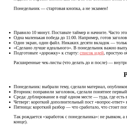
Понедельник — стартовая кнопка, а не экзамен!
Правило 10 минут. Поставьте таймер и начните. Часто это
Одна маленькая победа до 11:00. Например, готов заголо
Один экран, один файл. Никаких десяти вкладок — тольк
«Сделано лучше идеального». В понедельник важно выпус
Подготовьте «дорожку» к старту:
список идей
, простую 
Расширенные чек‑листы (что делать до и после) — внутри
Р
Понедельник: выбрали тему, сделали материал, опублико
Вторник: поправили заголовок, сделали понятнее первый 
Среда: дублирование в ещё одном месте — туда, где есть 
Четверг: короткий дополнительный пост «вопрос‑ответ» 
Пятница: короткий разбор — что сработало, что стоит п
Так рождается «заработок с понедельника»: не рывком,
конце).