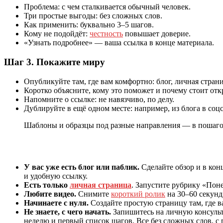
Проблема: с чем сталкивается обычный человек.
Три простые выгоды: без сложных слов.
Как применить: буквально 3–5 шагов.
Кому не подойдёт:
честность
повышает доверие.
«Узнать подробнее» — ваша ссылка в конце материала.
Шаг 3. Покажите миру
Опубликуйте там, где вам комфортно: блог, личная стран
Коротко объясните, кому это поможет и почему стоит отк
Напомните о ссылке: не навязчиво, по делу.
Дублируйте в ещё одном месте: например, из блога в соцс
Шаблоны и образцы под разные направления — в пошагов
У вас уже есть блог или паблик.
Сделайте обзор и в кон
и удобную ссылку.
Есть только
личная страница
. Запустите рубрику «Пон
Любите видео.
Снимите
короткий ролик
на 30–60 секунд
Начинаете с нуля.
Создайте простую страницу там, где в
Не знаете, с чего начать.
Запишитесь на личную консульта
неделю и первый список шагов. Все без сложных слов, с