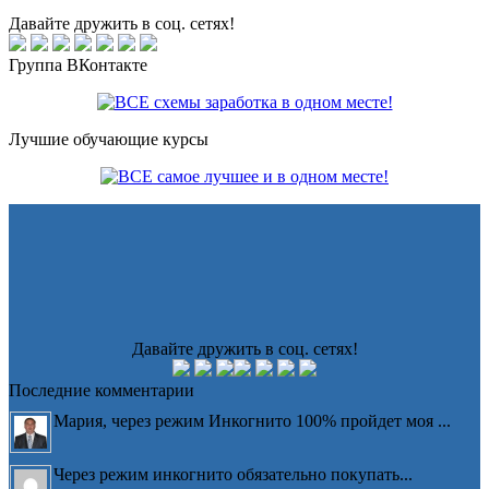
Давайте дружить в соц. сетях!
Группа ВКонтакте
Лучшие обучающие курсы
Давайте дружить в соц. сетях!
Последние комментарии
Мария, через режим Инкогнито 100% пройдет моя ...
Через режим инкогнито обязательно покупать...