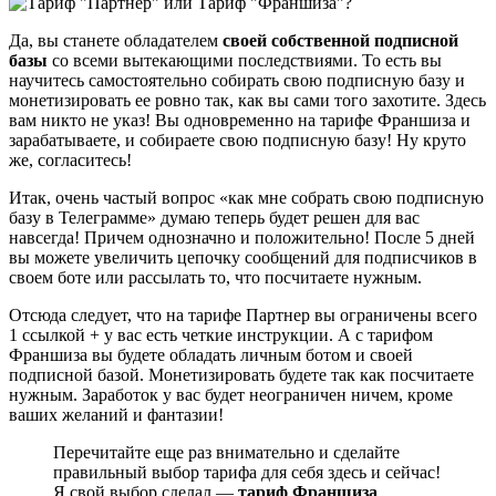
Да, вы станете обладателем
своей собственной подписной
базы
со всеми вытекающими последствиями. То есть вы
научитесь самостоятельно собирать свою подписную базу и
монетизировать ее ровно так, как вы сами того захотите. Здесь
вам никто не указ! Вы одновременно на тарифе Франшиза и
зарабатываете, и собираете свою подписную базу! Ну круто
же, согласитесь!
Итак, очень частый вопрос «как мне собрать свою подписную
базу в Телеграмме» думаю теперь будет решен для вас
навсегда! Причем однозначно и положительно! После 5 дней
вы можете увеличить цепочку сообщений для подписчиков в
своем боте или рассылать то, что посчитаете нужным.
Отсюда следует, что на тарифе Партнер вы ограничены всего
1 ссылкой + у вас есть четкие инструкции. А с тарифом
Франшиза вы будете обладать личным ботом и своей
подписной базой. Монетизировать будете так как посчитаете
нужным. Заработок у вас будет неограничен ничем, кроме
ваших желаний и фантазии!
Перечитайте еще раз внимательно и сделайте
правильный выбор тарифа для себя здесь и сейчас!
Я свой выбор сделал —
тариф Франшиза