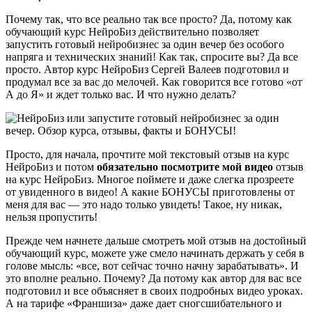
Почему так, что все реально так все просто? Да, потому как
обучающий курс НейроБиз действительно позволяет
запустить готовый нейробизнес за один вечер без особого
напряга и технических знаний! Как так, спросите вы? Да все
просто. Автор курс НейроБиз Сергей Валеев подготовил и
продумал все за вас до мелочей. Как говорится все готово «от
А до Я» и ждет только вас. И что нужно делать?
Просто, для начала, прочтите мой текстовый отзыв на курс
НейроБиз и потом
обязательно
посмотрите мой видео
отзыв
на курс НейроБиз. Многое поймете и даже слегка прозреете
от увиденного в видео! А какие БОНУСЫ приготовлены от
меня для вас — это надо только увидеть! Такое, ну никак,
нельзя пропустить!
Прежде чем начнете дальше смотреть мой отзыв на достойный
обучающий курс, можете уже смело начинать держать у себя в
голове мысль: «все, вот сейчас точно начну зарабатывать». И
это вполне реально. Почему? Да потому как автор для вас все
подготовил и все объясняет в своих подробных видео уроках.
А на тарифе «Франшиза» даже дает сногсшибательного и