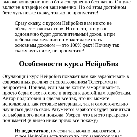
высоко конверсионного бота совершенно бесплатно. Он уже
включен в тариф и он ваш навечно! Но об этом достойном
боте чуть позже скажу, только не пропустите!
Сразу скажу, с курсом НейроБиз вам никто не
обещает «золотых гор». Но вот то, что у вас
однозначно будет дополнительный доход, а при
небольшом желании он может даже стать
основным доходом — это 100% факт! Почему так
скажу чуть ниже, не пропустите!
Особенности курса НейроБиз
Обучающий курс НейроБиз покажет вам как зарабатывать в
современных реалиях с использованием Телеграмма и
нейросетей. Причем, если вы не хотите заморачиваться,
просто берите все готовое и вперед к достойным заработкам.
Автор подготовил и сделал все так, что вы можете
использовать как готовые материалы, так и самостоятельно
научиться делать свои. Разумеется заработок будет разниться
от выбранного вами подхода. Уверен, что вы это прекрасно
понимаете! (в видео ниже прямо все покажу)
Из недостатков
, ну если так можно выразиться, в
курсе НейроБиз есть только то, что заработок у вас