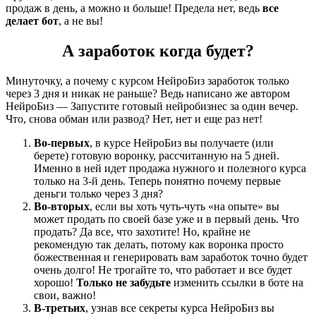
продаж в день, а можно и больше! Предела нет, ведь
все
делает бот
, а не вы!
А заработок когда будет?
Минуточку, а почему с курсом НейроБиз заработок только
через 3 дня и никак не раньше? Ведь написано же автором
НейроБиз — Запустите готовый нейробизнес за один вечер.
Что, снова обман или развод? Нет, нет и еще раз нет!
Во-первых
, в курсе НейроБиз вы получаете (или
берете) готовую воронку, рассчитанную на 5 дней.
Именно в ней идет продажа нужного и полезного курса
только на 3-й день. Теперь понятно почему первые
деньги только через 3 дня?
Во-вторых
, если вы хоть чуть-чуть «на опыте» вы
может продать по своей базе уже и в первый день. Что
продать? Да все, что захотите! Но, крайне не
рекомендую так делать, потому как воронка просто
божественная и генерировать вам заработок точно будет
очень долго! Не трогайте то, что работает и все будет
хорошо!
Только не забудьте
изменить ссылки в боте на
свои, важно!
В-третьих
, узнав все секреты курса НейроБиз вы