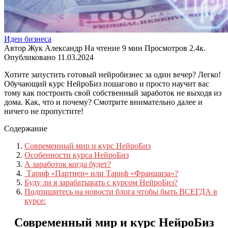
Идеи бизнеса
Автор
Жук Александр
На чтение
9 мин
Просмотров
2.4к.
Опубликовано
11.03.2024
Хотите запустить готовый нейробизнес за один вечер? Легко!
Обучающий курс НейроБиз пошагово и просто научит вас
тому как построить свой собственный заработок не выходя из
дома. Как, что и почему? Смотрите внимательно далее и
ничего не пропустите!
Содержание
Современный мир и курс НейроБиз
Особенности курса НейроБиз
А заработок когда будет?
Тариф «Партнер» или Тариф «Франшиза»?
Буду ли я зарабатывать с курсом НейроБиз?
Подпишитесь на новости блога чтобы быть ВСЕГДА в
курсе:
Современный мир и курс НейроБиз