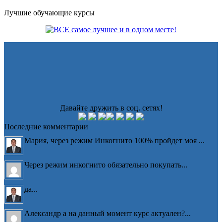
Лучшие обучающие курсы
Давайте дружить в соц. сетях!
Последние комментарии
Мария, через режим Инкогнито 100% пройдет моя ...
Через режим инкогнито обязательно покупать...
да...
Александр а на данный момент курс актуален?...