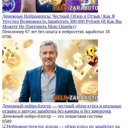
Денежные Нейрошопсы: Честный Обзор и Отзыв | Как Я
Упустил Возможность Заработать 300 000 Рублей (И Как Вы
Можете Не Повторить Мою Ошибку)
Пенсионер 67 лет без опыта в нейросетях заработал 18
0
706
Денежный нейро-блогер — честный обзор курса и реальные
отзывы о запуске заработка без камеры и без заморочек
Денежный нейро-блогер — это пошаговая система
0
589