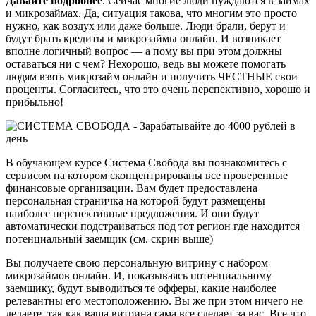
Давайте подробнее
. Сейчас многие люди нуждаются в займах
и микрозаймах. Да, ситуация такова, что многим это просто
нужно, как воздух или даже больше. Люди брали, берут и
будут брать кредиты и микрозаймы онлайн. И возникает
вполне логичный вопрос — а пому вы при этом должны
оставаться ни с чем? Нехорошо, ведь вы можете помогать
людям взять микрозайм онлайн и получить ЧЕСТНЫЕ свои
проценты. Согласитесь, что это очень перспективно, хорошо и
прибыльно!
В обучающем курсе Система Свобода вы познакомитесь с
сервисом на котором сконцентрированы все проверенные
финансовые организации. Вам будет предоставлена
персональная страничка на которой будут размещены
наиболее перспективные предложения. И они будут
автоматически подстраиваться под тот регион где находится
потенциальный заемщик (см. скрин выше)
Вы получаете свою персональную витрину с набором
микрозаймов онлайн. И, показываясь потенциальному
заемщику, будут выводиться те офферы, какие наиболее
релевантны его местоположению. Вы же при этом ничего не
делаете, так как ваша витрина сама все сделает за вас. Все что