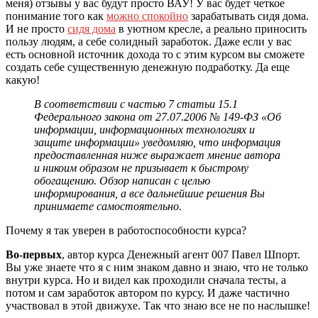
меня) отзывы у вас будут просто ВАУ! У вас будет четкое
понимание того как
можно спокойно
зарабатывать сидя дома.
И не просто
сидя дома
в уютном кресле, а реально приносить
пользу людям, а себе солидный заработок. Даже если у вас
есть основной источник дохода то с этим курсом вы сможете
создать себе существенную денежную подработку. Да еще
какую!
В соответствии с частью 7 статьи 15.1
Федерального закона от 27.07.2006 № 149-ФЗ «Об
информации, информационных технологиях и
защите информации» уведомляю, что информация
предоставленная ниже выражает мнение автора
и никоим образом не призывает к быстрому
обогащению. Обзор написан с целью
информирования, а все дальнейшие решения Вы
принимаете самостоятельно.
Почему я так уверен в работоспособности курса?
Во-первых
, автор курса Денежный агент 007 Павел Шпорт.
Вы уже знаете что я с ним знаком давно и знаю, что не только
внутри курса. Но и видел как проходили сначала тесты, а
потом и сам заработок автором по курсу. И даже частично
участвовал в этой движухе. Так что знаю все не по наслышке!