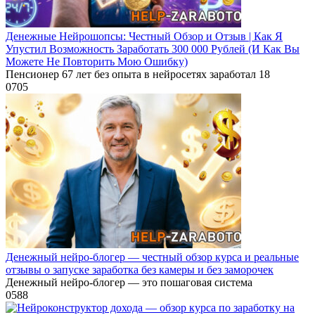
Денежные Нейрошопсы: Честный Обзор и Отзыв | Как Я
Упустил Возможность Заработать 300 000 Рублей (И Как Вы
Можете Не Повторить Мою Ошибку)
Пенсионер 67 лет без опыта в нейросетях заработал 18
0
705
Денежный нейро-блогер — честный обзор курса и реальные
отзывы о запуске заработка без камеры и без заморочек
Денежный нейро-блогер — это пошаговая система
0
588