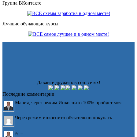
Группа ВКонтакте
Лучшие обучающие курсы
Давайте дружить в соц. сетях!
Последние комментарии
Мария, через режим Инкогнито 100% пройдет моя ...
Через режим инкогнито обязательно покупать...
да...