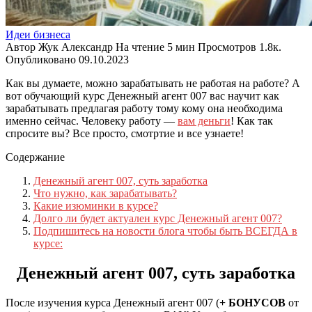
Идеи бизнеса
Автор
Жук Александр
На чтение
5 мин
Просмотров
1.8к.
Опубликовано
09.10.2023
Как вы думаете, можно зарабатывать не работая на работе? А
вот обучающий курс Денежный агент 007 вас научит как
зарабатывать предлагая работу тому кому она необходима
именно сейчас. Человеку работу —
вам деньги
! Как так
спросите вы? Все просто, смотртие и все узнаете!
Содержание
Денежный агент 007, суть заработка
Что нужно, как зарабатывать?
Какие изюминки в курсе?
Долго ли будет актуален курс Денежный агент 007?
Подпишитесь на новости блога чтобы быть ВСЕГДА в
курсе:
Денежный агент 007, суть заработка
После изучения курса Денежный агент 007 (
+ БОНУСОВ
от