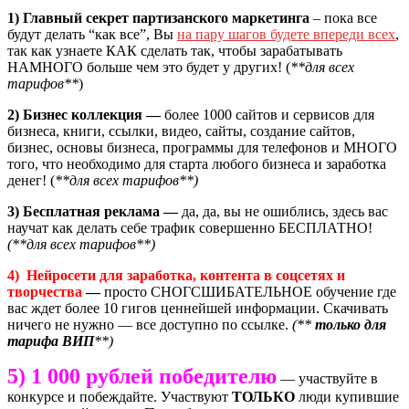
1)
Главный секрет партизанского маркетинга
– пока все
будут делать “как все”, Вы
на пару шагов будете впереди всех
,
так как узнаете КАК сделать так, чтобы зарабатывать
НАМНОГО больше чем это будет у других! (
**для всех
тарифов**
)
2) Бизнес коллекция —
более 1000 сайтов и сервисов для
бизнеса, книги, ссылки, видео, сайты, создание сайтов,
бизнес, основы бизнеса, программы для телефонов и МНОГО
того, что необходимо для старта любого бизнеса и заработка
денег! (
**для всех тарифов**)
3) Бесплатная реклама —
да, да, вы не ошиблись, здесь вас
научат как делать себе трафик совершенно БЕСПЛАТНО!
(**для всех тарифов**)
4) Нейросети для заработка, контента в соцсетях и
творчества
—
просто СНОГСШИБАТЕЛЬНОЕ обучение где
вас ждет более 10 гигов ценнейшей информации. Скачивать
ничего не нужно — все доступно по ссылке.
(**
только для
тарифа ВИП
**)
5) 1 000 рублей победителю
— участвуйте в
конкурсе и побеждайте. Участвуют
ТОЛЬКО
люди купившие