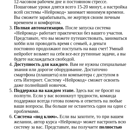
12-часовом рабочем дне и постоянном стрессе.
Пошаговые уроки длятся всего 15-20 минут, а настройка
всей системы «Нейрокод» занимает минимум времени.
Вы сможете зарабатывать, не жертвуя своим личным
временем и комфортом.
Полная автоматизация.
После запуска система
«Нейрокод» работает практически без вашего участия.
Представьте, что вы можете путешествовать, заниматься
хобби или проводить время с семьей, а деньги
постоянно продолжают поступать на ваш счет! Умный
нейробот возьмет на себя все-все рутинные задачи, а вы
будете наслаждаться свободой.
Доступность для каждого
. Вам не нужны специальные
знания или дорогое оборудование. Достаточно
смартфона (планшета) или компьютера с доступом в
сеть Интернет. Систему «Нейрокод» сможет освоить
даже полнейший новичок.
Поддержка на каждом этапе.
Здесь вас не бросят на
полпути. Если у вас возникнут трудности, команда
поддержки всегда готова помочь и ответить на любые
ваши вопросы. Вы больше не останетесь один на один с
проблемами.
Система «под ключ».
Если вы захотите, то при вашем
желании, автор курса «Нейрокод» может настроить всю
систему за вас. Представьте, вы получаете
полностью