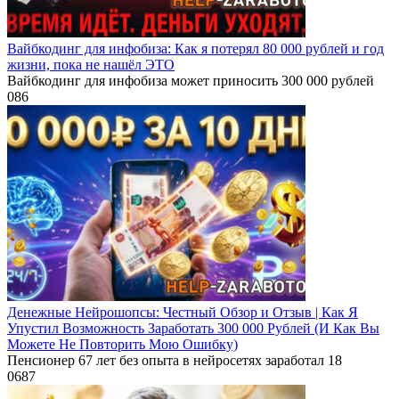
Вайбкодинг для инфобиза: Как я потерял 80 000 рублей и год
жизни, пока не нашёл ЭТО
Вайбкодинг для инфобиза может приносить 300 000 рублей
0
86
Денежные Нейрошопсы: Честный Обзор и Отзыв | Как Я
Упустил Возможность Заработать 300 000 Рублей (И Как Вы
Можете Не Повторить Мою Ошибку)
Пенсионер 67 лет без опыта в нейросетях заработал 18
0
687