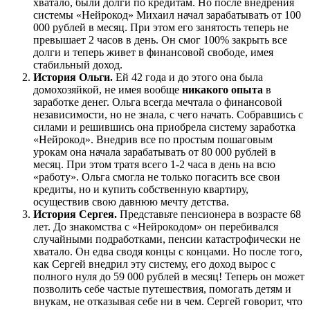
хватало, были долги по кредитам. Но после внедрения
системы «Нейрокод» Михаил начал зарабатывать от 100
000 рублей в месяц. При этом его занятость теперь не
превышает 2 часов в день. Он смог 100% закрыть все
долги и теперь живет в финансовой свободе, имея
стабильный доход.
История Ольги.
Ей 42 года и до этого она была
домохозяйкой, не имея вообще
никакого опыта
в
заработке денег. Ольга всегда мечтала о финансовой
независимости, но не знала, с чего начать. Собравшись с
силами и решившись она приобрела систему заработка
«Нейрокод». Внедрив все по простым пошаговым
урокам она начала зарабатывать от 80 000 рублей в
месяц. При этом тратя всего 1-2 часа в день на всю
«работу». Ольга смогла не только погасить все свои
кредиты, но и купить собственную квартиру,
осуществив свою давнюю мечту детства.
История Сергея.
Представьте пенсионера в возрасте 68
лет. До знакомства с «Нейрокодом» он перебивался
случайными подработками, пенсии катастрофически не
хватало. Он едва сводя концы с концами. Но после того,
как Сергей внедрил эту систему, его доход вырос с
полного нуля до 59 000 рублей в месяц! Теперь он может
позволить себе частые путешествия, помогать детям и
внукам, не отказывая себе ни в чем. Сергей говорит, что