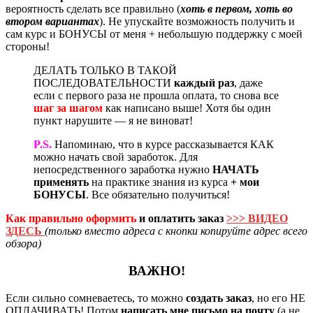
вероятность сделать все правильно (
хоть в первом, хоть во
втором вариантах
). Не упускайте возможность получить и
сам курс и БОНУСЫ от меня + небольшую поддержку с моей
стороны!
ДЕЛАТЬ ТОЛЬКО В ТАКОЙ
ПОСЛЕДОВАТЕЛЬНОСТИ
каждый раз
, даже
если с первого раза не прошла оплата, то снова все
шаг за шагом
как написано выше! Хотя бы один
пункт нарушите — я не виноват!
P.S.
Напоминаю, что в курсе рассказывается КАК
можно начать свой заработок. Для
непосредственного заработка нужно
НАЧАТЬ
применять
на практике знания из курса
+ мои
БОНУСЫ
. Все обязательно получиться!
Как правильно оформить
и оплатить заказ
>>> ВИДЕО
ЗДЕСЬ
(только вместо адреса с кнопки копируйте адрес всего
обзора)
ВАЖНО!
Если сильно сомневаетесь, то можно
создать заказ
, но его НЕ
ОПЛАЧИВАТЬ! Потом
написать мне письмо на почту
(а не