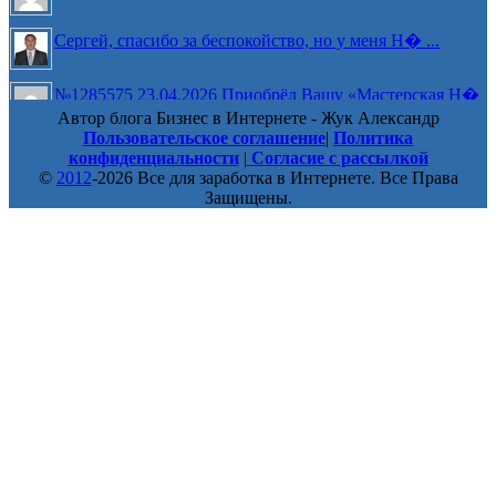
Сергей, спасибо за беспокойство, но у меня Н� ...
№1285575 23.04.2026 Приобрёл Вашу «Мастерская Н�
...
Автор блога Бизнес в Интернете - Жук Александр
Светлана, ответ краткий - нет. ...
Пользовательское соглашение
|
Политика
конфиденциальности
|
Согласие с рассылкой
©
2012
-2026 Все для заработка в Интернете. Все Права
Защищены.