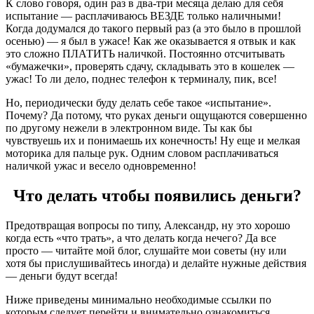
К слово говоря, один раз в два-три месяца делаю для себя
испытание — расплачиваюсь ВЕЗДЕ только наличными!
Когда додумался до такого первый раз (а это было в прошлой
осенью) — я был в ужасе! Как же оказывается я отвык и как
это сложно ПЛАТИТЬ наличкой. Постоянно отсчитывать
«бумажечки», проверять сдачу, складывать это в кошелек —
ужас! То ли дело, поднес телефон к терминалу, пик, все!
Но, периодически буду делать себе такое «испытание».
Почему? Да потому, что руках деньги ощущаются совершенно
по другому нежели в электронном виде. Ты как бы
чувствуешь их и понимаешь их конечность! Ну еще и мелкая
моторика для пальце рук. Одним словом расплачиваться
наличкой ужас и весело одновременно!
Что делать чтобы появились деньги?
Предотвращая вопросы по типу, Александр, ну это хорошо
когда есть «что трать», а что делать когда нечего? Да все
просто — читайте мой блог, слушайте мои советы (ну или
хотя бы прислушивайтесь иногда) и делайте нужные действия
— деньги будут всегда!
Ниже приведены минимально необходимые ссылки по
которым следует перейти и внимательно ознакомиться.