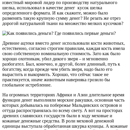
известный мировой лидер по производству натурального
шелка, использовал в качестве денег кусок шелка
определенного формата. И как скажите, можно было
разменять такую крупную сумму денег? Не резать же отрез
дорогой натуральной ткани на множество мелких кусочков?
Древние ацтеки вместо денег использовали кости животных,
естественно, согласно строгим правилам, каждая кость имела
свою собственную номинальную стоимость. Зато как было
хорошо охотникам, убил дикого зверя – и мгновенно
разбогател. Был, конечно, и другой, более длинный, путь к
богатству, когда прежде чем убить зверя, надо было его
вырастить и выкормить. Хорошо, что сейчас такое не
практикуется, иначе животным наверняка грозило бы
глобальное истребление.
На огромных территориях Африки и Азии длительное время
функции денег выполняли морские ракушки, основная часть
которых добывалась на побережье Мальдивских островов и
оттуда распространялась по всему свету. А вот на просторах
древних славянских государств были в ходу меховые и
кожаные денежные средства. В роли меховой денежной
единицы выступала обработанная шкурка куницы. А кожаные