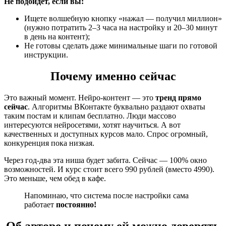
Не подойдёт, если вы:
Ищете волшебную кнопку «нажал — получил миллион»
(нужно потратить 2–3 часа на настройку и 20–30 минут
в день на контент);
Не готовы сделать даже минимальные шаги по готовой
инструкции.
Почему именно сейчас
Это важный момент. Нейро-контент — это
тренд прямо
сейчас
. Алгоритмы ВКонтакте буквально раздают охваты
таким постам и клипам бесплатно. Люди массово
интересуются нейросетями, хотят научиться. А вот
качественных и доступных курсов мало. Спрос огромный,
конкуренция пока низкая.
Через год-два эта ниша будет забита. Сейчас — 100% окно
возможностей. И курс стоит всего 990 рублей (вместо 4990).
Это меньше, чем обед в кафе.
Напоминаю, что система после настройки сама
работает
постоянно!
Об авторе и почему ей можно доверять