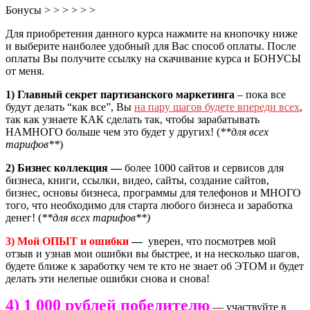
Бонусы > > > > > >
Для приобретения данного курса нажмите на кнопочку ниже
и выберите наиболее удобный для Вас способ оплаты. После
оплаты Вы получите ссылку на скачивание курса и БОНУСЫ
от меня.
1)
Главный секрет партизанского маркетинга
– пока все
будут делать “как все”, Вы
на пару шагов будете впереди всех
,
так как узнаете КАК сделать так, чтобы зарабатывать
НАМНОГО больше чем это будет у других! (
**для всех
тарифов**
)
2) Бизнес коллекция —
более 1000 сайтов и сервисов для
бизнеса, книги, ссылки, видео, сайты, создание сайтов,
бизнес, основы бизнеса, программы для телефонов и МНОГО
того, что необходимо для старта любого бизнеса и заработка
денег! (
**для всех тарифов**)
3) Мой ОПЫТ и ошибки
—
уверен, что посмотрев мой
отзыв и узнав мои ошибки вы быстрее, и на несколько шагов,
будете ближе к заработку чем те кто не знает об ЭТОМ и будет
делать эти нелепые ошибки снова и снова!
4) 1 000 рублей победителю
— участвуйте в