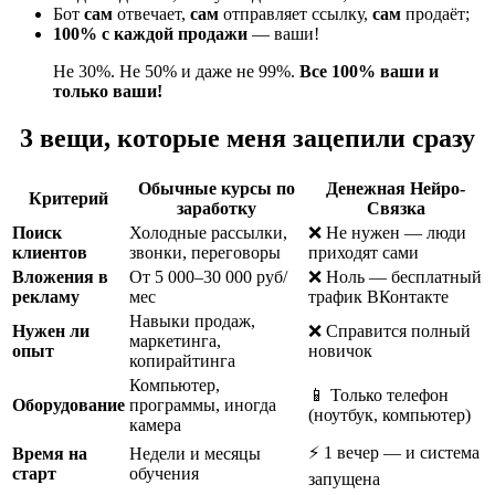
Бот
сам
отвечает,
сам
отправляет ссылку,
сам
продаёт;
100% с каждой продажи
— ваши!
Не 30%. Не 50% и даже не 99%.
Все 100% ваши и
только ваши!
3 вещи, которые меня зацепили сразу
Обычные курсы по
Денежная Нейро-
Критерий
заработку
Связка
Поиск
Холодные рассылки,
❌ Не нужен — люди
клиентов
звонки, переговоры
приходят сами
Вложения в
От 5 000–30 000 руб/
❌ Ноль — бесплатный
рекламу
мес
трафик ВКонтакте
Навыки продаж,
Нужен ли
❌ Справится полный
маркетинга,
опыт
новичок
копирайтинга
Компьютер,
📱 Только телефон
Оборудование
программы, иногда
(ноутбук, компьютер)
камера
⚡ 1 вечер — и система
Время на
Недели и месяцы
старт
обучения
запущена