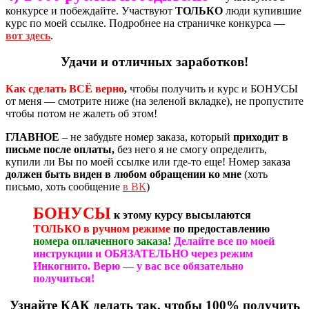
конкурсе и побеждайте. Участвуют
ТОЛЬКО
люди купившие
курс по моей ссылке. Подробнее на страничке конкурса —
вот здесь
.
Удачи и отличных заработков
!
Как сделать ВСЁ верно
,
чтобы получить и курс и БОНУСЫ
от меня — смотрите ниже (на зеленой вкладке), не пропустите
чтобы потом не жалеть об этом!
ГЛАВНОЕ
– не забудьте номер заказа, который
приходит в
письме после оплаты,
без него я не смогу определить,
купили ли Вы по моей ссылке или где-то еще! Номер заказа
должен быть виден в любом обращении ко мне
(хоть
письмо, хоть сообщение
в ВК
)
БОНУСЫ
к этому курсу высылаются
ТОЛЬКО
в ручном
режиме
по предоставлению
номера оплаченного заказа!
Делайте все по моей
инструкции и ОБЯЗАТЕЛЬНО через режим
Инкогнито. Верю — у
вас все обязательно
получиться!
Узнайте КАК делать так, чтобы 100% получить