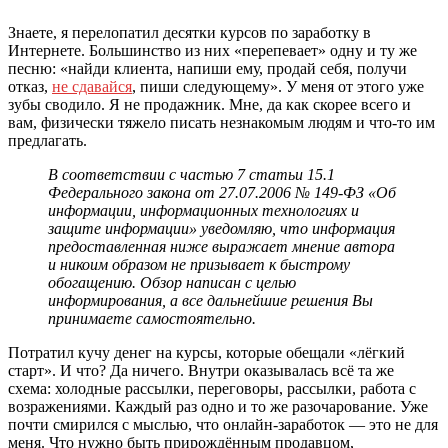
Знаете, я перелопатил десятки курсов по заработку в
Интернете. Большинство из них «перепевает» одну и ту же
песню: «найди клиента, напиши ему, продай себя, получи
отказ,
не сдавайся
, пиши следующему». У меня от этого уже
зубы сводило. Я не продажник. Мне, да как скорее всего и
вам, физически тяжело писать незнакомым людям и что-то им
предлагать.
В соответствии с частью 7 статьи 15.1
Федерального закона от 27.07.2006 № 149-ФЗ «Об
информации, информационных технологиях и
защите информации» уведомляю, что информация
предоставленная ниже выражает мнение автора
и никоим образом не призывает к быстрому
обогащению. Обзор написан с целью
информирования, а все дальнейшие решения Вы
принимаете самостоятельно.
Потратил кучу денег на курсы, которые обещали «лёгкий
старт». И что? Да ничего. Внутри оказывалась всё та же
схема: холодные рассылки, переговоры, рассылки, работа с
возражениями. Каждый раз одно и то же разочарование. Уже
почти смирился с мыслью, что онлайн-заработок — это не для
меня. Что нужно быть прирождённым продавцом,