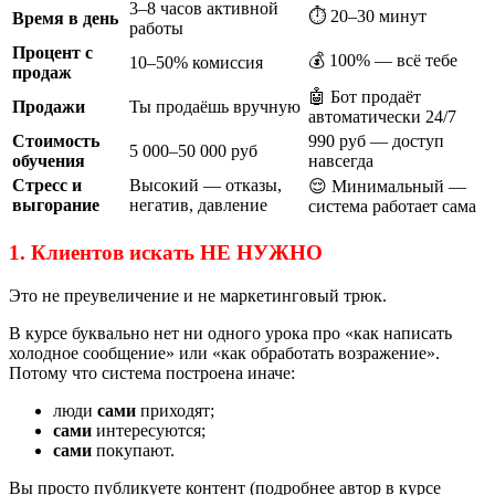
3–8 часов активной
⏱ 20–30 минут
Время в день
работы
Процент с
💰 100% — всё тебе
10–50% комиссия
продаж
🤖 Бот продаёт
Продажи
Ты продаёшь вручную
автоматически 24/7
Стоимость
990 руб — доступ
5 000–50 000 руб
обучения
навсегда
Стресс и
Высокий — отказы,
😌 Минимальный —
выгорание
негатив, давление
система работает сама
1. Клиентов искать НЕ НУЖНО
Это не преувеличение и не маркетинговый трюк.
В курсе буквально нет ни одного урока про «как написать
холодное сообщение» или «как обработать возражение».
Потому что система построена иначе:
люди
сами
приходят;
сами
интересуются;
сами
покупают.
Вы просто публикуете контент (подробнее автор в курсе