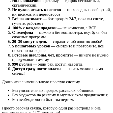
Ноль вложений
в рекламу — трафик бесплатный,
органический.
Не нужно искать клиентов
— ни холодных сообщений,
ни звонков, ни переговоров.
Всё на автомате
— бот продаёт 24/7, пока вы спите,
гуляете, работаете.
100% с каждой продажи
— не комиссия, а ВСЁ.
С телефона
— можно и без компьютера, ноутбука, без
сложных программ.
20–30 минут в день
— справится абсолютно любой.
5 пошаговых уроков
— смотрите и повторяйте, всё
показано на экране.
Готовые шаблоны, бот, промпты
— ничего не нужно
придумывать самому.
990 рублей
— один раз, доступ навсегда.
Доступ сразу после оплаты
— начать можно прямо
сейчас!
Долго искал именно такую простую систему.
Без унизительных продаж, рассылок, обзвонов;
Без бюджетов на рекламу и мутных схем продвижения;
Без необходимости быть экспертом.
Просто рабочая связка, которую один раз настроил и она
приносит деньги 24/7 постоянно!