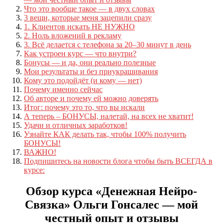
Что это вообще такое — в двух словах
3 вещи, которые меня зацепили сразу
1. Клиентов искать НЕ НУЖНО
2. Ноль вложений в рекламу
3. Всё делается с телефона за 20–30 минут в день
Как устроен курс — что внутри?
Бонусы — и да, они реально полезные
Мои результаты и без приукрашивания
Кому это подойдёт (и кому — нет)
Почему именно сейчас
Об авторе и почему ей можно доверять
Итог: почему это то, что вы искали
А теперь – БОНУСЫ, налетай, на всех не хватит!
Удачи и отличных заработков!
Узнайте КАК делать так, чтобы 100% получить
БОНУСЫ!
ВАЖНО!
Подпишитесь на новости блога чтобы быть ВСЕГДА в
курсе:
Обзор курса «Денежная Нейро-
Связка» Ольги Гонсалес — мой
честный опыт и отзывы