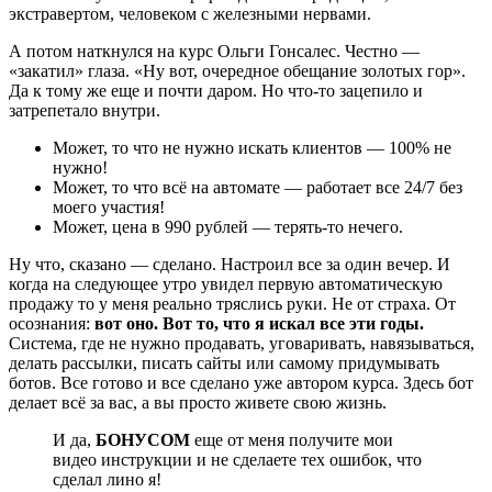
экстравертом, человеком с железными нервами.
А потом наткнулся на курс Ольги Гонсалес. Честно —
«закатил» глаза. «Ну вот, очередное обещание золотых гор».
Да к тому же еще и почти даром. Но что-то зацепило и
затрепетало внутри.
Может, то что не нужно искать клиентов — 100% не
нужно!
Может, то что всё на автомате — работает все 24/7 без
моего участия!
Может, цена в 990 рублей — терять-то нечего.
Ну что, сказано — сделано. Настроил все за один вечер. И
когда на следующее утро увидел первую автоматическую
продажу то у меня реально тряслись руки. Не от страха. От
осознания:
вот оно. Вот то, что я искал все эти годы.
Система, где не нужно продавать, уговаривать, навязываться,
делать рассылки, писать сайты или самому придумывать
ботов. Все готово и все сделано уже автором курса. Здесь бот
делает всё за вас, а вы просто живете свою жизнь.
И да,
БОНУСОМ
еще от меня получите мои
видео инструкции и не сделаете тех ошибок, что
сделал лино я!