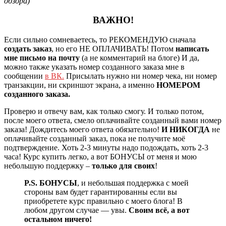
обзора)
ВАЖНО!
Если сильно сомневаетесь, то РЕКОМЕНДУЮ сначала
создать заказ
, но его НЕ ОПЛАЧИВАТЬ! Потом
написать
мне письмо на почту
(а не комментарий на блоге) И да,
можно также указать номер созданного заказа мне в
сообщении
в ВК.
Присылать нужно ни номер чека, ни номер
транзакции, ни скриншот экрана, а именно
НОМЕРОМ
созданного заказа.
Проверю и отвечу вам, как только смогу. И только потом,
после моего ответа, смело оплачивайте созданный вами номер
заказа! Дождитесь моего ответа обязательно!
И НИКОГДА
не
оплачивайте созданный заказ, пока не получите моё
подтверждение. Хоть 2-3 минуты надо подождать, хоть 2-3
часа! Курс купить легко, а вот БОНУСЫ от меня и мою
небольшую поддержку –
только для своих
!
P.S.
БОНУСЫ
, и небольшая поддержка с моей
стороны вам будет гарантированны если вы
приобретете курс правильно с моего блога! В
любом другом случае — увы.
Своим всё, а вот
остальном ничего!