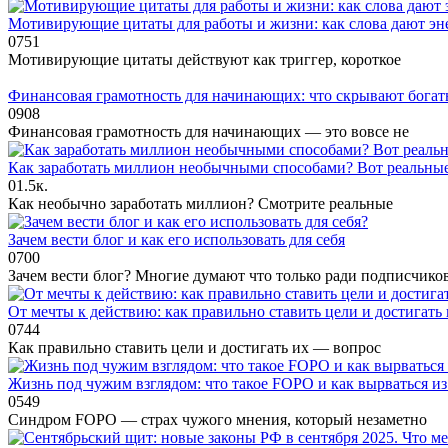
Мотивирующие цитаты для работы и жизни: как слова дают эне
0
751
Мотивирующие цитаты действуют как триггер, короткое
Финансовая грамотность для начинающих: что скрывают богат
0
908
Финансовая грамотность для начинающих — это вовсе не
Как заработать миллион необычными способами? Вот реальные
0
1.5к.
Как необычно заработать миллион? Смотрите реальные
Зачем вести блог и как его использовать для себя
0
700
Зачем вести блог? Многие думают что только ради подписчико
От мечты к действию: как правильно ставить цели и достигать
0
744
Как правильно ставить цели и достигать их — вопрос
Жизнь под чужим взглядом: что такое FOPO и как вырваться и
0
549
Синдром FOPO — страх чужого мнения, который незаметно