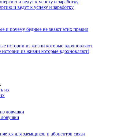
ргию и ведут к успеху и заработку
ые и почему бедные не знают этих правил
 истории из жизни которые вдохновляют!
в
 их
з ловушки