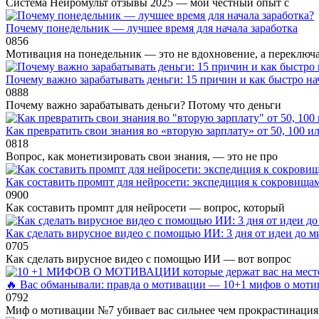
Система Нейромульт отзывы 2025 — мой честный опыт с
Почему понедельник — лучшее время для начала заработка
0
856
Мотивация на понедельник — это не вдохновение, а переключ
Почему важно зарабатывать деньги: 15 причин и как быстро на
0
888
Почему важно зарабатывать деньги? Потому что деньги
Как превратить свои знания во «вторую зарплату» от 50, 100 
0
818
Вопрос, как монетизировать свои знания, — это не про
Как составить промпт для нейросети: экспедиция к сокровища
0
900
Как составить промпт для нейросети — вопрос, который
Как сделать вирусное видео с помощью ИИ: 3 дня от идеи до 
0
705
Как сделать вирусное видео с помощью ИИ — вот вопрос
🔥 Вас обманывали: правда о мотивации — 10+1 мифов о моти
0
792
Миф о мотивации №7 убивает вас сильнее чем прокрастинация