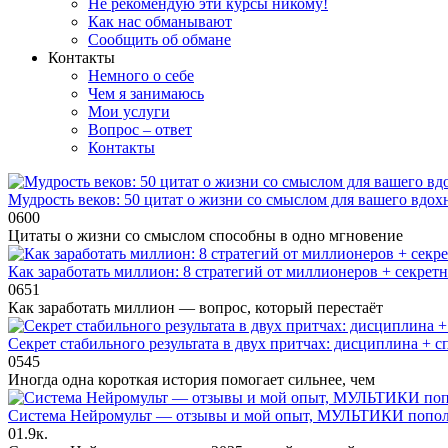
Не рекомендую эти курсы никому!
Как нас обманывают
Сообщить об обмане
Контакты
Немного о себе
Чем я занимаюсь
Мои услуги
Вопрос – ответ
Контакты
Мудрость веков: 50 цитат о жизни со смыслом для вашего вдох
0
600
Цитаты о жизни со смыслом способны в одно мгновение
Как заработать миллион: 8 стратегий от миллионеров + секретн
0
651
Как заработать миллион — вопрос, который перестаёт
Секрет стабильного результата в двух притчах: дисциплина + с
0
545
Иногда одна короткая история помогает сильнее, чем
Система Нейромульт — отзывы и мой опыт, МУЛЬТИКИ пополн
0
1.9к.