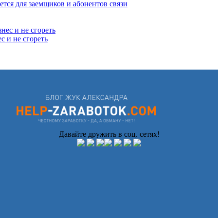
ется для заемщиков и абонентов связи
с и не сгореть
Давайте дружить в соц. сетях!